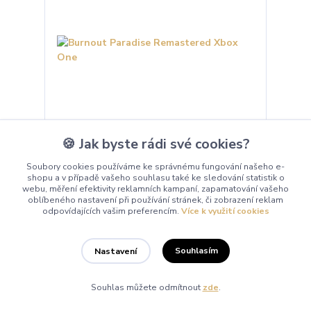
🍪 Jak byste rádi své cookies?
Burnout Paradise Remastered Xbox One
Soubory cookies používáme ke správnému fungování našeho e-
shopu a v případě vašeho souhlasu také ke sledování statistik o
339 Kč
webu, měření efektivity reklamních kampaní, zapamatování vašeho
Skladem
280,17 Kč
bez DPH
oblíbeného nastavení při používání stránek, či zobrazení reklam
odpovídajících vašim preferencím.
Více k využití cookies
Přidat do košíku
Souhlasím
Nastavení
NOVÁ
Souhlas můžete odmítnout
zde
.