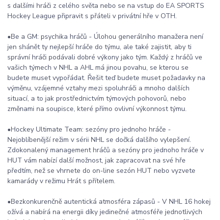
s dalšími hráči z celého světa nebo se na vstup do EA SPORTS
Hockey League připravit s přáteli v privátní hře v OTH.
•Be a GM: psychika hráčů - Úlohou generálního manažera není
jen shánět ty nejlepší hráče do týmu, ale také zajistit, aby ti
správní hráči podávali dobré výkony jako tým. Každý z hráčů ve
vašich týmech v NHL a AHL má jinou povahu, se kterou se
budete muset vypořádat. Řešit teď budete muset požadavky na
výměnu, vzájemné vztahy mezi spoluhráči a mnoho dalších
situací, a to jak prostřednictvím týmových pohovorů, nebo
změnami na soupisce, které přímo ovlivní výkonnost týmu.
•Hockey Ultimate Team: sezóny pro jednoho hráče -
Nejoblíbenější režim v sérii NHL se dočká dalšího vylepšení.
Zdokonalený management hráčů a sezóny pro jednoho hráče v
HUT vám nabízí další možnost, jak zapracovat na své hře
předtím, než se vhrnete do on-line sezón HUT nebo vyzvete
kamarády v režimu Hrát s přítelem.
•Bezkonkurenčně autentická atmosféra zápasů - V NHL 16 hokej
ožívá a nabírá na energii díky jedinečné atmosféře jednotlivých