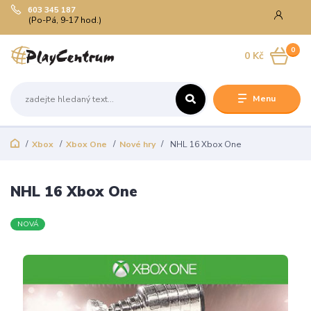
603 345 187
(Po-Pá, 9-17 hod.)
0
0 Kč
Menu
Xbox
Xbox One
Nové hry
NHL 16 Xbox One
NHL 16 Xbox One
NOVÁ