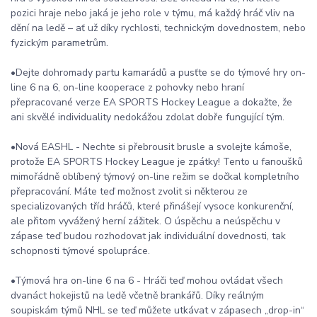
pozici hraje nebo jaká je jeho role v týmu, má každý hráč vliv na
dění na ledě – ať už díky rychlosti, technickým dovednostem, nebo
fyzickým parametrům.
•Dejte dohromady partu kamarádů a pusťte se do týmové hry on-
line 6 na 6, on-line kooperace z pohovky nebo hraní
přepracované verze EA SPORTS Hockey League a dokažte, že
ani skvělé individuality nedokážou zdolat dobře fungující tým.
•Nová EASHL - Nechte si přebrousit brusle a svolejte kámoše,
protože EA SPORTS Hockey League je zpátky! Tento u fanoušků
mimořádně oblíbený týmový on-line režim se dočkal kompletního
přepracování. Máte teď možnost zvolit si některou ze
specializovaných tříd hráčů, které přinášejí vysoce konkurenční,
ale přitom vyvážený herní zážitek. O úspěchu a neúspěchu v
zápase teď budou rozhodovat jak individuální dovednosti, tak
schopnosti týmové spolupráce.
•Týmová hra on-line 6 na 6 - Hráči teď mohou ovládat všech
dvanáct hokejistů na ledě včetně brankářů. Díky reálným
soupiskám týmů NHL se teď můžete utkávat v zápasech „drop-in“