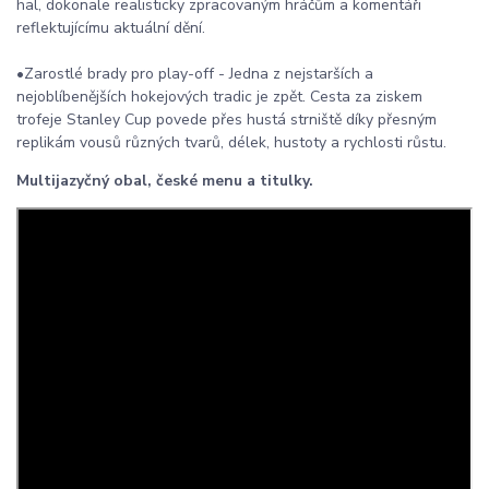
hal, dokonale realisticky zpracovaným hráčům a komentáři
reflektujícímu aktuální dění.
•Zarostlé brady pro play-off - Jedna z nejstarších a
nejoblíbenějších hokejových tradic je zpět. Cesta za ziskem
trofeje Stanley Cup povede přes hustá strniště díky přesným
replikám vousů různých tvarů, délek, hustoty a rychlosti růstu.
Multijazyčný obal, české menu a titulky.