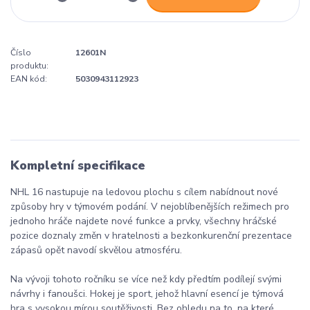
Číslo
12601N
produktu:
EAN kód:
5030943112923
Kompletní specifikace
NHL 16 nastupuje na ledovou plochu s cílem nabídnout nové
způsoby hry v týmovém podání. V nejoblíbenějších režimech pro
jednoho hráče najdete nové funkce a prvky, všechny hráčské
pozice doznaly změn v hratelnosti a bezkonkurenční prezentace
zápasů opět navodí skvělou atmosféru.
Na vývoji tohoto ročníku se více než kdy předtím podílejí svými
návrhy i fanoušci. Hokej je sport, jehož hlavní esencí je týmová
hra s vysokou mírou soutěživosti. Bez ohledu na to, na které