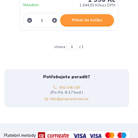
Skladem
1 644,63 Kč
bez DPH
Přidat do košíku
strana
z 1
Potřebujete poradit?
603 345 187
(Po-Pá, 9-17 hod.)
info@playcentrum.cz
Platební metody