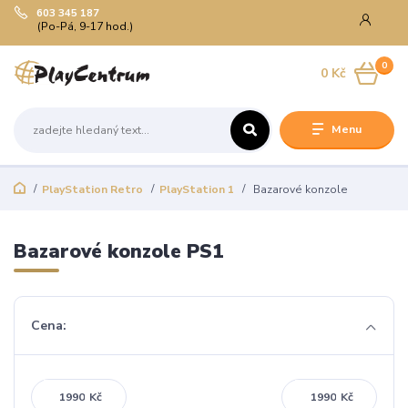
603 345 187
(Po-Pá, 9-17 hod.)
0
0 Kč
Menu
PlayStation Retro
PlayStation 1
Bazarové konzole
Bazarové konzole PS1
Cena:
Kč
Kč