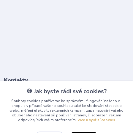
Kontakty
🍪 Jak byste rádi své cookies?
603 345 187
Soubory cookies používáme ke správnému fungování našeho e-
(Po-Pá, 9-17 hod.)
shopu a v případě vašeho souhlasu také ke sledování statistik o
webu, měření efektivity reklamních kampaní, zapamatování vašeho
info@playcentrum.cz
oblíbeného nastavení při používání stránek, či zobrazení reklam
odpovídajících vašim preferencím.
Více k využití cookies