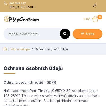
603 345 187
(Po-Pá, 9-17 hod.)
0
0 Kč
Menu
Vše o nákupu
Ochrana osobních údajů
Ochrana osobních údajů
Ochrana osobních údajů - GDPR
Naše společnost
Petr Tindel
, (IČ 65740432) se sídlem Lidická
103, 28912 Třebestovice si velmi váží Vaší důvěry a chrání Vaše
data před jejich zneužitím. Zde jsou přehledné informace
především o tom: