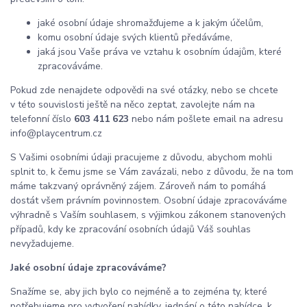
jaké osobní údaje shromažďujeme a k jakým účelům,
komu osobní údaje svých klientů předáváme,
jaká jsou Vaše práva ve vztahu k osobním údajům, které
zpracováváme.
Pokud zde nenajdete odpovědi na své otázky, nebo se chcete
v této souvislosti ještě na něco zeptat, zavolejte nám na
telefonní číslo
603 411 623
nebo nám pošlete email na adresu
info@playcentrum.cz
S Vašimi osobními údaji pracujeme z důvodu, abychom mohli
splnit to, k čemu jsme se Vám zavázali, nebo z důvodu, že na tom
máme takzvaný oprávněný zájem. Zároveň nám to pomáhá
dostát všem právním povinnostem. Osobní údaje zpracováváme
výhradně s Vaším souhlasem, s výjimkou zákonem stanovených
případů, kdy ke zpracování osobních údajů Váš souhlas
nevyžadujeme.
Jaké osobní údaje zpracováváme?
Snažíme se, aby jich bylo co nejméně a to zejména ty, které
potřebujeme pro vytvoření nabídky, jednání o této nabídce, k