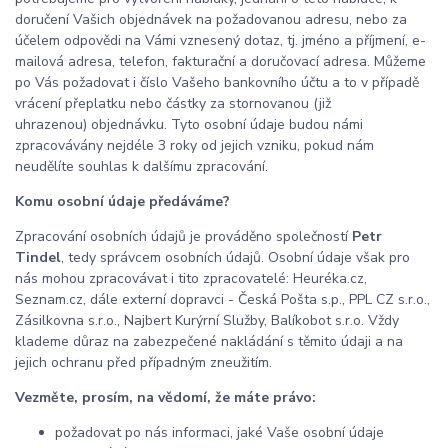
doručení Vašich objednávek na požadovanou adresu, nebo za
účelem odpovědi na Vámi vznesený dotaz, tj. jméno a příjmení, e-
mailová adresa, telefon, fakturační a doručovací adresa. Můžeme
po Vás požadovat i číslo Vašeho bankovního účtu a to v případě
vrácení přeplatku nebo částky za stornovanou (již
uhrazenou) objednávku. Tyto osobní údaje budou námi
zpracovávány nejdéle 3 roky od jejich vzniku, pokud nám
neudělíte souhlas k dalšímu zpracování.
Komu osobní údaje předáváme?
Zpracování osobních údajů je prováděno společností
Petr
Tindel
, tedy správcem osobních údajů. Osobní údaje však pro
nás mohou zpracovávat i tito zpracovatelé: Heuréka.cz,
Seznam.cz, dále externí dopravci - Česká Pošta s.p., PPL CZ s.r.o.,
Zásilkovna s.r.o., Najbert Kurýrní Služby, Balíkobot s.r.o. Vždy
klademe důraz na zabezpečené nakládání s těmito údaji a na
jejich ochranu před případným zneužitím.
Vezměte, prosím, na vědomí, že máte právo:
požadovat po nás informaci, jaké Vaše osobní údaje