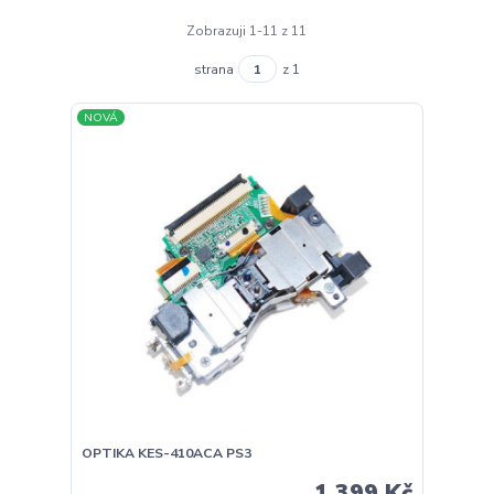
Zobrazuji 1-11 z 11
strana
z 1
NOVÁ
OPTIKA KES-410ACA PS3
1 399 Kč