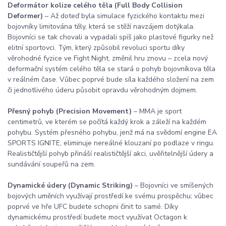
Deformátor kolize celého těla (Full Body Collision
Deformer)
– Až doteď byla simulace fyzického kontaktu mezi
bojovníky limitována těly, která se stěží navzájem dotýkala.
Bojovníci se tak chovali a vypadali spíš jako plastové figurky než
elitní sportovci. Tým, který způsobil revoluci sportu díky
věrohodné fyzice ve Fight Night, změnil hru znovu – zcela nový
deformační systém celého těla se stará o pohyb bojovníkova těla
v reálném čase. Vůbec poprvé bude síla každého složení na zem
či jednotlivého úderu působit opravdu věrohodným dojmem.
Přesný pohyb (Precision Movement)
– MMA je sport
centimetrů, ve kterém se počítá každý krok a záleží na každém
pohybu. Systém přesného pohybu, jenž má na svědomí engine EA
SPORTS IGNITE, eliminuje nereálné klouzaní po podlaze v ringu.
Realističtější pohyb přináší realističtější akci, uvěřitelnější údery a
sundávání soupeřů na zem.
Dynamické údery (Dynamic Striking)
– Bojovníci ve smíšených
bojových uměních využívají prostředí ke svému prospěchu; vůbec
poprvé ve hře UFC budete schopni činit to samé. Díky
dynamickému prostředí budete moct využívat Octagon k