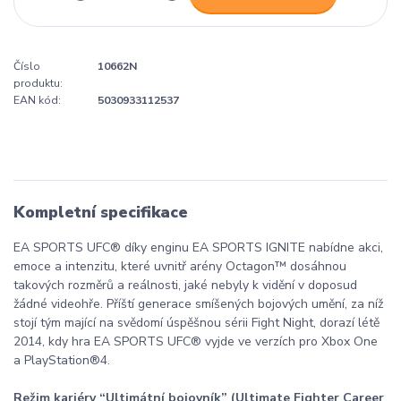
Číslo
10662N
produktu:
EAN kód:
5030933112537
Kompletní specifikace
EA SPORTS UFC® díky enginu EA SPORTS IGNITE nabídne akci,
emoce a intenzitu, které uvnitř arény Octagon™ dosáhnou
takových rozměrů a reálnosti, jaké nebyly k vidění v doposud
žádné videohře. Příští generace smíšených bojových umění, za níž
stojí tým mající na svědomí úspěšnou sérii Fight Night, dorazí létě
2014, kdy hra EA SPORTS UFC® vyjde ve verzích pro Xbox One
a PlayStation®4.
Režim kariéry “Ultimátní bojovník” (Ultimate Fighter Career