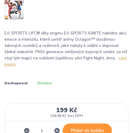
EA SPORTS UFC® díky enginu EA SPORTS IGNITE nabídne akci,
emoce a intenzitu, které uvnitř arény Octagon™ dosáhnou
takových rozměrů a reálnosti, jaké nebyly k vidění v doposud
žádné videohře. Příští generace smíšených bojových umění, za níž
stojí tým mající na svědomí úspěšnou sérii Fight Night, dora...
celý
popis
Dostupnost
Skladem
199 Kč
164,46 Kč
bez DPH
Přidat do košíku