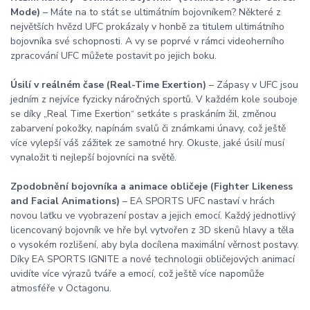
Mode)
– Máte na to stát se ultimátním bojovníkem? Některé z
největších hvězd UFC prokázaly v honbě za titulem ultimátního
bojovníka své schopnosti. A vy se poprvé v rámci videoherního
zpracování UFC můžete postavit po jejich boku.
Úsilí v reálném čase (Real-Time Exertion)
– Zápasy v UFC jsou
jedním z nejvíce fyzicky náročných sportů. V každém kole souboje
se díky „Real Time Exertion“ setkáte s praskáním žil, změnou
zabarvení pokožky, napínám svalů či známkami únavy, což ještě
více vylepší váš zážitek ze samotné hry. Okuste, jaké úsilí musí
vynaložit ti nejlepší bojovníci na světě.
Zpodobnění bojovníka a animace obličeje (Fighter Likeness
and Facial Animations)
– EA SPORTS UFC nastaví v hrách
novou laťku ve vyobrazení postav a jejich emocí. Každý jednotlivý
licencovaný bojovník ve hře byl vytvořen z 3D skenů hlavy a těla
o vysokém rozlišení, aby byla docílena maximální věrnost postavy.
Díky EA SPORTS IGNITE a nové technologii obličejových animací
uvidíte více výrazů tváře a emocí, což ještě více napomůže
atmosféře v Octagonu.