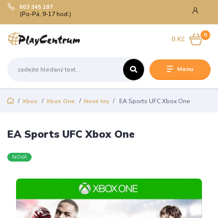
603 345 187
(Po-Pá, 9-17 hod.)
0
0 Kč
Menu
Xbox
Xbox One
Nové hry
EA Sports UFC Xbox One
EA Sports UFC Xbox One
NOVÁ