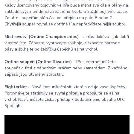
Každý licencovaný bojovník ve hře bude měnit své cíle a plány na
základě svých tendencí z reálného života a každé bojové situace.
Zmařte soupeřům plán A a oni přejdou na plán B nebo C.
Chytřejší soupeř rovná se obtížnější a nepředvídatelnější souboj.
Mistrovství (Online Championships)
– Je čas dokázat, jak dobří
vlastně jste. Zápaste, vyhrávejte souboje, získávejte barevné
pásy a šplhejte po žebříčku úspěchů až na vrchol.
Online soupeři (Online Rivalries)
– Přes internet můžete
soupeřit o titul s náhodným hráčem nebo kamarádem. Z každého
zápasu jsou utvářeny statistiky.
FighterNet
– Nová komunikační síť, která sleduje vase úspěchy.
Porovnávejte statistiky se svými přáteli a probojujte se až na
vrchol. Navíc můžete získat přístup k dodatečnému obsahu UFC
Spotlight.