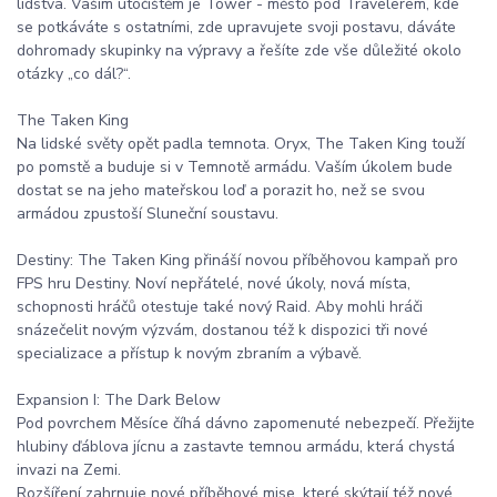
lidstva. Vaším útočištěm je Tower - město pod Travelerem, kde
se potkáváte s ostatními, zde upravujete svoji postavu, dáváte
dohromady skupinky na výpravy a řešíte zde vše důležité okolo
otázky „co dál?“.
The Taken King
Na lidské světy opět padla temnota. Oryx, The Taken King touží
po pomstě a buduje si v Temnotě armádu. Vaším úkolem bude
dostat se na jeho mateřskou loď a porazit ho, než se svou
armádou zpustoší Sluneční soustavu.
Destiny: The Taken King přináší novou příběhovou kampaň pro
FPS hru Destiny. Noví nepřátelé, nové úkoly, nová místa,
schopnosti hráčů otestuje také nový Raid. Aby mohli hráči
snázečelit novým výzvám, dostanou též k dispozici tři nové
specializace a přístup k novým zbraním a výbavě.
Expansion I: The Dark Below
Pod povrchem Měsíce číhá dávno zapomenuté nebezpečí. Přežijte
hlubiny ďáblova jícnu a zastavte temnou armádu, která chystá
invazi na Zemi.
Rozšíření zahrnuje nové příběhové mise, které skýtají též nové