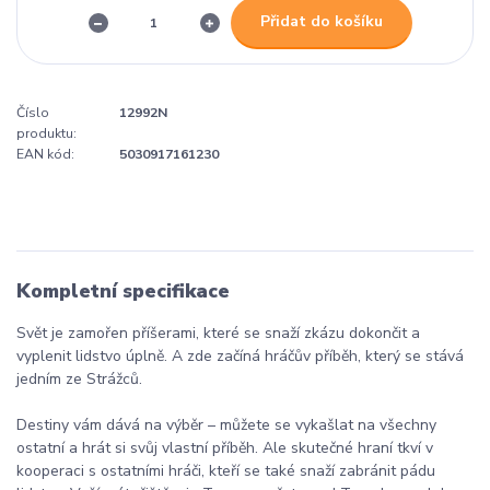
Přidat do košíku
Číslo
12992N
produktu:
EAN kód:
5030917161230
Kompletní specifikace
Svět je zamořen příšerami, které se snaží zkázu dokončit a
vyplenit lidstvo úplně. A zde začíná hráčův příběh, který se stává
jedním ze Strážců.
Destiny vám dává na výběr – můžete se vykašlat na všechny
ostatní a hrát si svůj vlastní příběh. Ale skutečné hraní tkví v
kooperaci s ostatními hráči, kteří se také snaží zabránit pádu