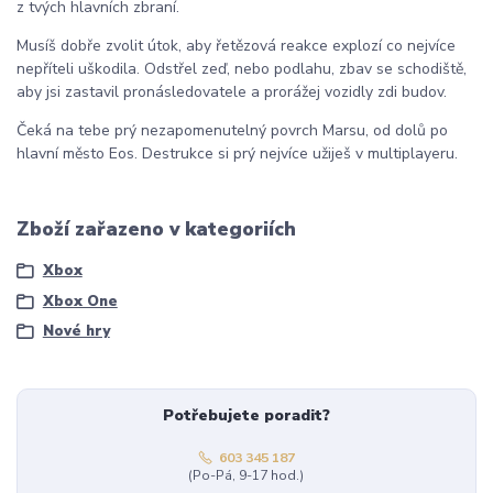
z tvých hlavních zbraní.
Musíš dobře zvolit útok, aby řetězová reakce explozí co nejvíce
nepříteli uškodila. Odstřel zeď, nebo podlahu, zbav se schodiště,
aby jsi zastavil pronásledovatele a prorážej vozidly zdi budov.
Čeká na tebe prý nezapomenutelný povrch Marsu, od dolů po
hlavní město Eos. Destrukce si prý nejvíce užiješ v multiplayeru.
Zboží zařazeno v kategoriích
Xbox
Xbox One
Nové hry
Potřebujete poradit?
603 345 187
(Po-Pá, 9-17 hod.)