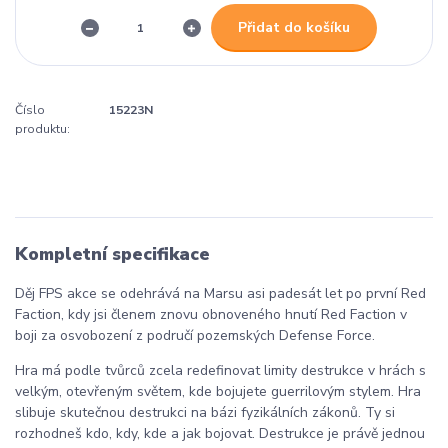
Přidat do košíku
Číslo
15223N
produktu:
Kompletní specifikace
Děj FPS akce se odehrává na Marsu asi padesát let po první Red
Faction, kdy jsi členem znovu obnoveného hnutí Red Faction v
boji za osvobození z područí pozemských Defense Force.
Hra má podle tvůrců zcela redefinovat limity destrukce v hrách s
velkým, otevřeným světem, kde bojujete guerrilovým stylem. Hra
slibuje skutečnou destrukci na bázi fyzikálních zákonů. Ty si
rozhodneš kdo, kdy, kde a jak bojovat. Destrukce je právě jednou