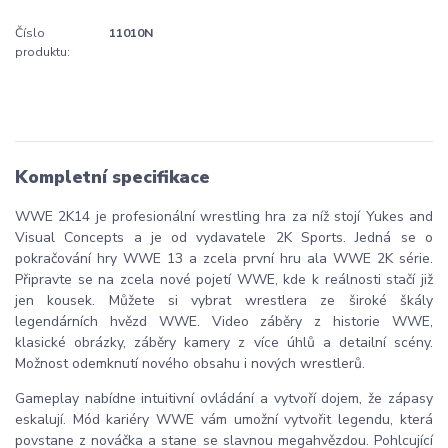
Číslo
11010N
produktu:
Kompletní specifikace
WWE 2K14 je profesionální wrestling hra za níž stojí Yukes and
Visual Concepts a je od vydavatele 2K Sports. Jedná se o
pokračování hry WWE 13 a zcela první hru ala WWE 2K série.
Připravte se na zcela nové pojetí WWE, kde k reálnosti stačí již
jen kousek. Můžete si vybrat wrestlera ze široké škály
legendárních hvězd WWE. Video záběry z historie WWE,
klasické obrázky, záběry kamery z více úhlů a detailní scény.
Možnost odemknutí nového obsahu i nových wrestlerů.
Gameplay nabídne intuitivní ovládání a vytvoří dojem, že zápasy
eskalují. Mód kariéry WWE vám umožní vytvořit legendu, která
povstane z nováčka a stane se slavnou megahvězdou. Pohlcující