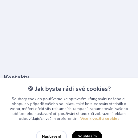
Kontakty
🍪 Jak byste rádi své cookies?
603 345 187
Soubory cookies používáme ke správnému fungování našeho e-
(Po-Pá, 9-17 hod.)
shopu a v případě vašeho souhlasu také ke sledování statistik o
webu, měření efektivity reklamních kampaní, zapamatování vašeho
info@playcentrum.cz
oblíbeného nastavení při používání stránek, či zobrazení reklam
odpovídajících vašim preferencím.
Více k využití cookies
Souhlasím
Nastavení