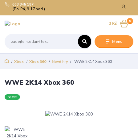
603 345 187
(Po-Pá, 9-17 hod.)
0
0 Kč
Menu
Xbox
Xbox 360
Nové hry
WWE 2K14 Xbox 360
WWE 2K14 Xbox 360
NOVÁ