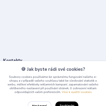
Kontakty
🍪 Jak byste rádi své cookies?
603 345 187
Soubory cookies používáme ke správnému fungování našeho e-
(Po-Pá, 9-17 hod.)
shopu a v případě vašeho souhlasu také ke sledování statistik o
webu, měření efektivity reklamních kampaní, zapamatování vašeho
info@playcentrum.cz
oblíbeného nastavení při používání stránek, či zobrazení reklam
odpovídajících vašim preferencím.
Více k využití cookies
Souhlasím
Nastavení