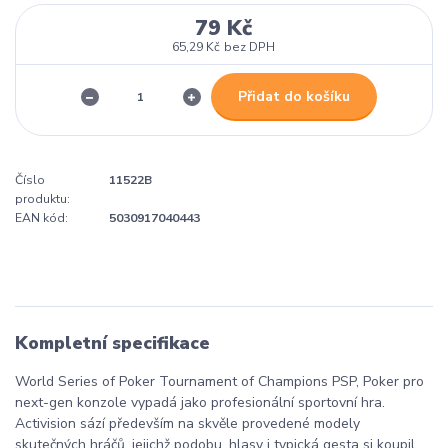
79 Kč
65,29 Kč
bez DPH
Přidat do košíku
Číslo
11522B
produktu:
EAN kód:
5030917040443
Kompletní specifikace
World Series of Poker Tournament of Champions PSP, Poker pro
next-gen konzole vypadá jako profesionální sportovní hra.
Activision sází především na skvěle provedené modely
skutečných hráčů, jejichž podobu, hlasy i typická gesta si koupil.