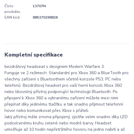
Číslo
13707N
produktu:
EAN kód:
885370298826
Kompletní specifikace
bezdrátový headseat s designem Modern Warfare 3.
Funguje ve 2 režimech. Standardní pro Xbox 360 a BlueTooth pro
všechny zařízení s Bluetoothem včetně konzole PS3, PC nebo
telefonů. Bezdrátový headset pro vaší herní konzoli Xbox 360
nebo libovolný přístroj podporující technologii Bluetooth. Po
připojení k Xbox 360 a vybranému zařízení můžete mezi nimi
přepínat díky jedinému tlačítku a tak snadno přijmout telefonní
hovor nebo komunikovat přes Xbox s přáteli.
Jaký přístroj máte zrovna připojený, zjistíte velmi snadno díky LED
podsvícenému kruhu zelené nebo modré barvy. Headset
umožňuje až 10 hodin nepřetržitého hovoru na jedno nabití a až