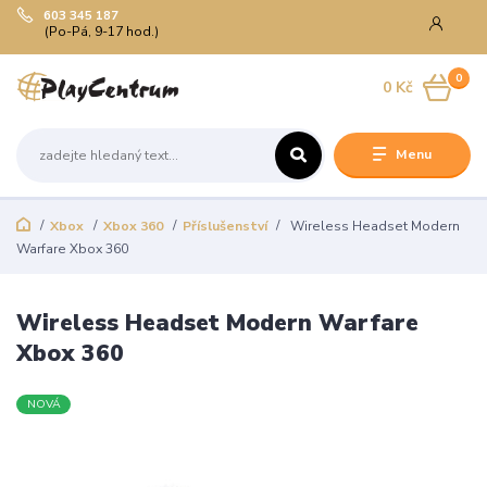
603 345 187
(Po-Pá, 9-17 hod.)
0
0 Kč
Menu
Xbox
Xbox 360
Příslušenství
Wireless Headset Modern
Warfare Xbox 360
Wireless Headset Modern Warfare
Xbox 360
NOVÁ