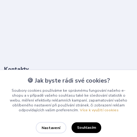
Kontakty
🍪 Jak byste rádi své cookies?
603 345 187
Soubory cookies používáme ke správnému fungování našeho e-
(Po-Pá, 9-17 hod.)
shopu a v případě vašeho souhlasu také ke sledování statistik o
webu, měření efektivity reklamních kampaní, zapamatování vašeho
info@playcentrum.cz
oblíbeného nastavení při používání stránek, či zobrazení reklam
odpovídajících vašim preferencím.
Více k využití cookies
Souhlasím
Nastavení