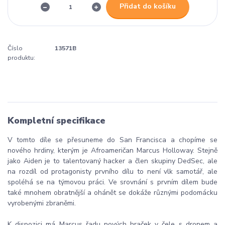
Přidat do košíku
Číslo
13571B
produktu:
Kompletní specifikace
V tomto díle se přesuneme do San Francisca a chopíme se
nového hrdiny, kterým je Afroameričan Marcus Holloway. Stejně
jako Aiden je to talentovaný hacker a člen skupiny DedSec, ale
na rozdíl od protagonisty prvního dílu to není vlk samotář, ale
spoléhá se na týmovou práci. Ve srovnání s prvním dílem bude
také mnohem obratnější a ohánět se dokáže různými podomácku
vyrobenými zbraněmi.
K dispozici má Marcus řadu nových hraček v čele s dronem a