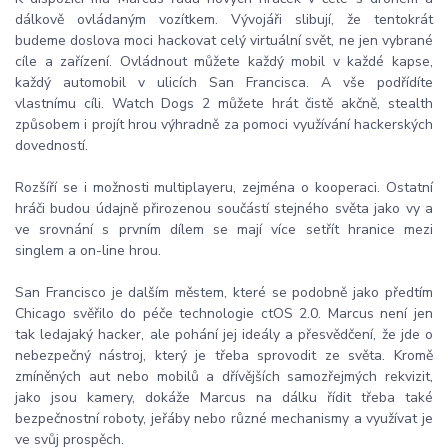
dálkově ovládaným vozítkem. Vývojáři slibují, že tentokrát
budeme doslova moci hackovat celý virtuální svět, ne jen vybrané
cíle a zařízení. Ovládnout můžete každý mobil v každé kapse,
každý automobil v ulicích San Francisca. A vše podřídíte
vlastnímu cíli. Watch Dogs 2 můžete hrát čistě akčně, stealth
způsobem i projít hrou výhradně za pomoci využívání hackerských
dovedností.
Rozšíří se i možnosti multiplayeru, zejména o kooperaci. Ostatní
hráči budou údajně přirozenou součástí stejného světa jako vy a
ve srovnání s prvním dílem se mají více setřít hranice mezi
singlem a on-line hrou.
San Francisco je dalším městem, které se podobně jako předtím
Chicago svěřilo do péče technologie ctOS 2.0. Marcus není jen
tak ledajaký hacker, ale pohání jej ideály a přesvědčení, že jde o
nebezpečný nástroj, který je třeba sprovodit ze světa. Kromě
zmíněných aut nebo mobilů a dřívějších samozřejmých rekvizit,
jako jsou kamery, dokáže Marcus na dálku řídit třeba také
bezpečnostní roboty, jeřáby nebo různé mechanismy a využívat je
ve svůj prospěch.