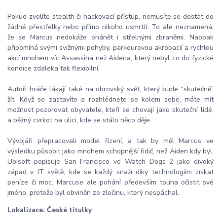
Pokud zvolíte stealth či hackovací přístup, nemusíte se dostat do
žádné přestřelky nebo přímo nikoho usmrtit. To ale neznamená,
že se Marcus nedokáže ohánět i střelnými zbraněmi. Naopak
připomíná svými svižnými pohyby, parkourovou akrobacií a rychlou
akcí mnohem víc Assassina než Aidena, který nebyl co do fyzické
kondice zdaleka tak flexibilní.
Autoři hráče lákají také na obrovský svět, který bude “skutečně”
žít. Když se zastavíte a rozhlédnete se kolem sebe, máte mít
možnost pozorovat obyvatele, kteří se chovají jako skuteční lidé,
a běžný cvrkot na ulici, kde se stálo něco děje.
Vývojáři přepracovali model řízení, a tak by měl Marcus ve
výsledku působit jako mnohem schopnější řidič, než Aiden kdy byl.
Ubisoft popisuje San Francisco ve Watch Dogs 2 jako divoký
západ v IT světě, kde se každý snaží díky technologiím získat
peníze či moc. Marcuse ale pohání především touha očistit své
jméno, protože byl obviněn ze zločinu, který nespáchal.
Lokalizace: České titulky