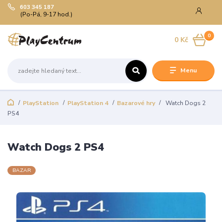
603 345 187
(Po-Pá, 9-17 hod.)
0
0 Kč
Menu
PlayStation
PlayStation 4
Bazarové hry
Watch Dogs 2
PS4
Watch Dogs 2 PS4
BAZAR