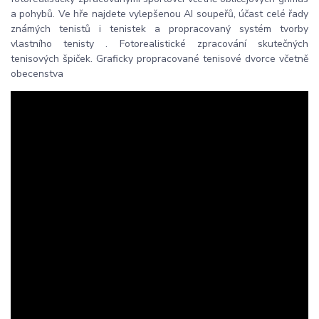
a pohybů. Ve hře najdete vylepšenou AI soupeřů, účast celé řady
známých tenistů i tenistek a propracovaný systém tvorby
vlastního tenisty . Fotorealistické zpracování skutečných
tenisových špiček. Graficky propracované tenisové dvorce včetně
obecenstva