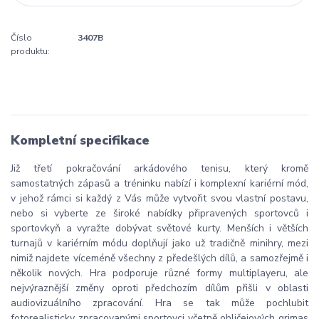
Číslo
3407B
produktu:
Kompletní specifikace
Již třetí pokračování arkádového tenisu, který kromě
samostatných zápasů a tréninku nabízí i komplexní kariérní mód,
v jehož rámci si každý z Vás může vytvořit svou vlastní postavu,
nebo si vyberte ze široké nabídky připravených sportovců i
sportovkyň a vyražte dobývat světové kurty. Menších i větších
turnajů v kariérním módu doplňují jako už tradičně minihry, mezi
nimiž najdete víceméně všechny z předešlých dílů, a samozřejmě i
několik nových. Hra podporuje různé formy multiplayeru, ale
nejvýraznější změny oproti předchozím dílům přišli v oblasti
audiovizuálního zpracování. Hra se tak může pochlubit
fotorealisticky zpracovanými sportovci včetně obličejových grimas