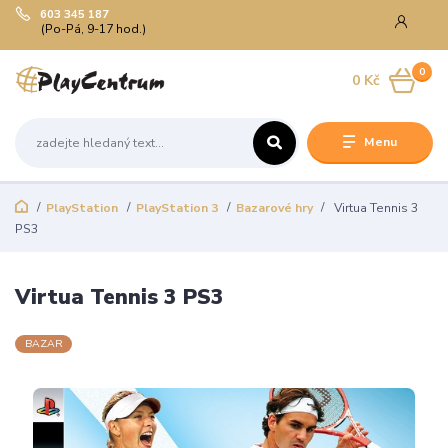
603 345 187
(Po-Pá, 9-17 hod.)
0
0 Kč
Menu
PlayStation
PlayStation 3
Bazarové hry
Virtua Tennis 3
PS3
Virtua Tennis 3 PS3
BAZAR