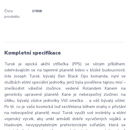
Číslo
3780B
produktu:
Kompletní specifikace
Turok je epická akční střílečka (FPS) se silným příběhem,
odehrávajícím se na tajemné planetě kdesi v blízké budoucnosti.
Jste Joseph Turok, bývalý člen Black Ops komanda, nyní ve
službách elitní speciální jednotky, jenž byla pověřena tajnou misí –
zneškodnit válečné zločince, vedené Rolandem Kanem na
geneticky upravené planetě. Kane je nebezpečný zločinec na
útěku, bývalý vůdce jednotky Vlčí smečka ... a váš bývalý učitel.
Po té, co je vaše kosmická loď sestřelena během snahy o přistání
na nebezpečné planetě, musí Turok využít své instinkty a elitní
vojenský výcvik, aby unikl armádě dobře vycvičených vojáků a
hladovým, nevyzpytatelným prehistorickým zvířatům, která se