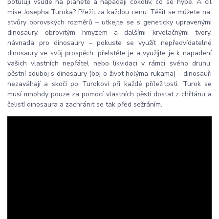
potulují všude na planetě a napadají cokoliv, co se hýbe. A cíl
mise Josepha Turoka? Přežít za každou cenu. Těšit se můžete na:
stvůry obrovských rozměrů – utkejte se s geneticky upravenými
dinosaury, obrovitým hmyzem a dalšími krvelačnými tvory,
návnada pro dinosaury – pokuste se využít nepředvídatelné
dinosaury ve svůj prospěch, přelstěte je a využijte je k napadení
vašich vlastních nepřátel nebo likvidaci v rámci svého druhu.
pěstní souboj s dinosaury (boj o život holýma rukama) – dinosauři
nezaváhají a skočí po Turokovi při každé příležitosti. Turok se
musí mnohdy pouze za pomocí vlastních pěstí dostat z chřtánu a
čelistí dinosaura a zachránit se tak před sežráním.