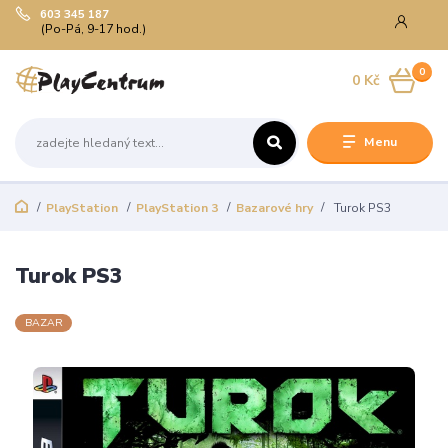
603 345 187
(Po-Pá, 9-17 hod.)
0
0 Kč
Menu
PlayStation
PlayStation 3
Bazarové hry
Turok PS3
Turok PS3
BAZAR