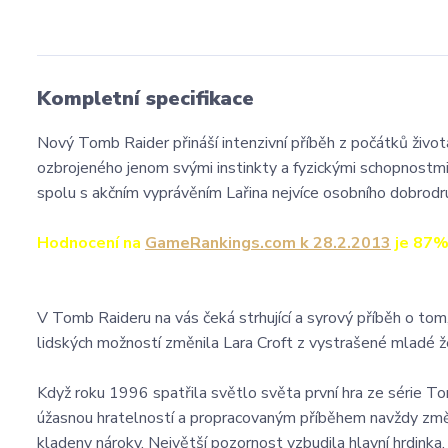
Kompletní specifikace
Nový Tomb Raider přináší intenzivní příběh z počátků život
ozbrojeného jenom svými instinkty a fyzickými schopnostmi,
spolu s akčním vyprávěním Lařina nejvíce osobního dobrodruž
Hodnocení na
GameRankings.com k 28.2.2013
je 87% 
V Tomb Raideru na vás čeká strhující a syrový příběh o tom,
lidských možností změnila Lara Croft z vystrašené mladé ž
Když roku 1996 spatřila světlo světa první hra ze série T
úžasnou hratelností a propracovaným příběhem navždy změnila
kladeny nároky. Největší pozornost vzbudila hlavní hrdinka, 