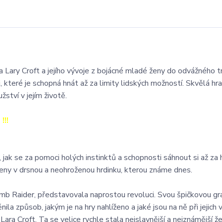
a Lary Croft a jejího vývoje z bojácné mladé ženy do odvážného t
 které je schopná hnát až za limity lidských možností. Skvělá hr
ství v jejím životě.
!!!
 jak se za pomoci holých instinktů a schopnosti sáhnout si až za 
eny v drsnou a neohroženou hrdinku, kterou známe dnes.
omb Raider, představovala naprostou revoluci. Svou špičkovou gra
 způsob, jakým je na hry nahlíženo a jaké jsou na ně při jejich v
Lara Croft. Ta se velice rychle stala nejslavnější a nejznámější 