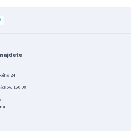
 najdete
kého 24
íchov, 150 00
h
eno