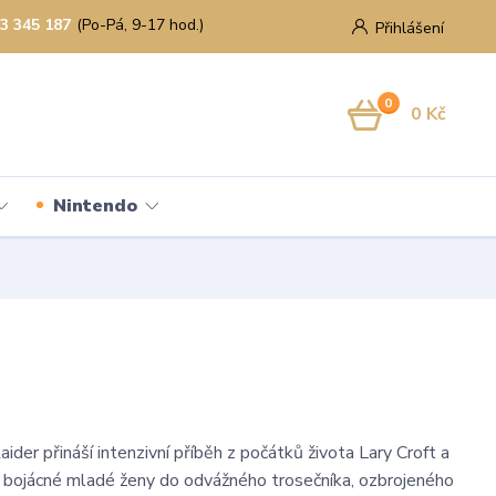
3 345 187
(Po-Pá, 9-17 hod.)
Přihlášení
0
0 Kč
Nintendo
der přináší intenzivní příběh z počátků života Lary Croft a
 z bojácné mladé ženy do odvážného trosečníka, ozbrojeného