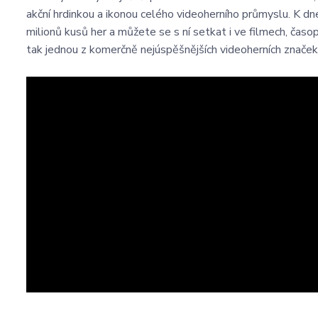
akční hrdinkou a ikonou celého videoherního průmyslu. K d
milionů kusů her a můžete se s ní setkat i ve filmech, čas
tak jednou z komerčně nejúspěšnějších videoherních značek