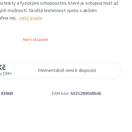
nstinkty a fyzickými schopnostmi, které je schopná hnát až
ských možností. Skvělá hratelnost spolu s akčním
ina nej...
celý popis
Není skladem
Kč
Momentálně není k dispozici
z DPH
8386B
EAN kód:
5021290048546