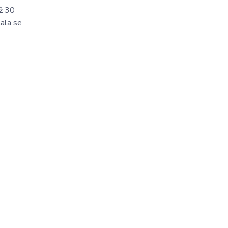
ež 30
tala se