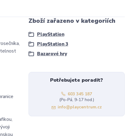
Zboží zařazeno v kategoriích
PlayStation
rosečníka,
PlayStation 3
atelnost
Bazarové hry
Potřebujete poradit?
603 345 187
hranice
(Po-Pá, 9-17 hod.)
info@playcentrum.cz
fikou,
ývoji
ženskou