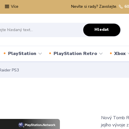
Nevíte si rady? Zavolejte.
60
Více
Hledat
PlayStation
PlayStation Retro
Xbox
aider PS3
Nový Tomb Rai
jejího vývoje