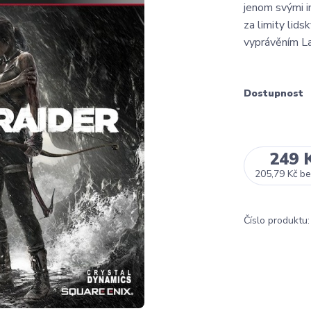
jenom svými i
za limity lid
vyprávěním Lař
Dostupnost
249 
205,79 Kč
be
Číslo produktu: