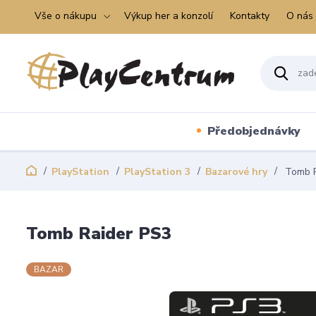
Vše o nákupu
Výkup her a konzolí
Kontakty
O nás
Předobjednávky
PlayStation
PlayStation 3
Bazarové hry
Tomb R
Tomb Raider PS3
BAZAR