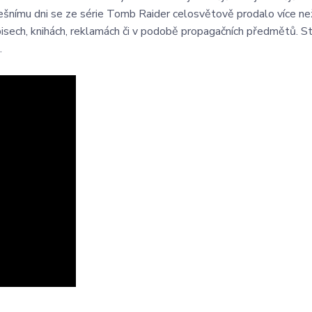
nešnímu dni se ze série Tomb Raider celosvětově prodalo více n
opisech, knihách, reklamách či v podobě propagačních předmětů. S
.