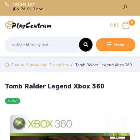
603 345 187
(Po-Pá, 9-17 hod.)
0
0 Kč
Menu
Xbox
Xbox 360
Nové hry
Tomb Raider Legend Xbox 360
Tomb Raider Legend Xbox 360
NOVÁ