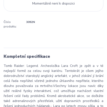
Momentálně není k dispozici
Číslo
3092N
produktu:
Kompletní specifikace
Tomb Raider: Legend. Archeoložka Lara Croft je zpět a v té
nejlepší formě za celou svoji kariéru. Tentokrát je cílem jejího
dobrodružství starobylý anglický artefakt, v jehož získání jí brání
celá řada nepřátel včetně jednoho úhlavního nepřítele, kterého
dlouho považovala za mrtvého.Všechny lokace jsou navíc díky
užití reálné fyziky interaktivní, což umožňuje nacházet vlastní
řešení celé řady problémů. Kromě akrobatické akce, se dočkáte
také adrenalinových přestřelek, užití dopravních prostředků a
řešení jednoduchých hádanek.- Lara po letech znovu ožila, a to