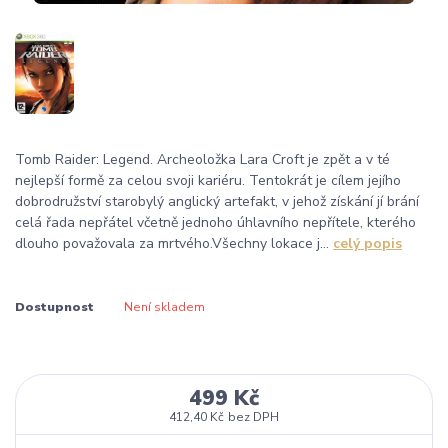
Tomb Raider: Legend. Archeoložka Lara Croft je zpět a v té
nejlepší formě za celou svoji kariéru. Tentokrát je cílem jejího
dobrodružství starobylý anglický artefakt, v jehož získání jí brání
celá řada nepřátel včetně jednoho úhlavního nepřítele, kterého
dlouho považovala za mrtvého.Všechny lokace j...
celý popis
Dostupnost
Není skladem
499 Kč
412,40 Kč
bez DPH