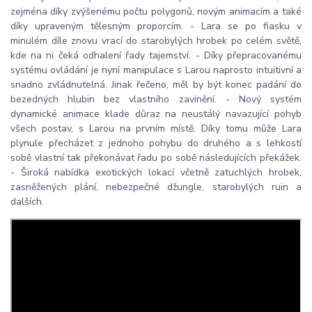
zejména díky zvýšenému počtu polygonů, novým animacím a také
díky upraveným tělesným proporcím. - Lara se po fiasku v
minulém díle znovu vrací do starobylých hrobek po celém světě,
kde na ni čeká odhalení řady tajemství. - Díky přepracovanému
systému ovládání je nyní manipulace s Larou naprosto intuitivní a
snadno zvládnutelná. Jinak řečeno, měl by být konec padání do
bezedných hlubin bez vlastního zavinění. - Nový systém
dynamické animace klade důraz na neustálý navazující pohyb
všech postav, s Larou na prvním místě. Díky tomu může Lara
plynule přecházet z jednoho pohybu do druhého a s lehkostí
sobě vlastní tak překonávat řadu po sobě následujících překážek.
- Široká nabídka exotických lokací včetně zatuchlých hrobek,
zasněžených plání, nebezpečné džungle, starobylých ruin a
dalších.