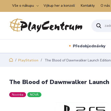
Vše o nákupu
Výkup her a konzolí
Kontakty
O nás
Předobjednávky
PlayStation
The Blood of Dawnwalker Launch Edition
The Blood of Dawnwalker Launch 
Novinka
NOVÁ