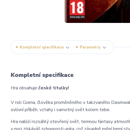
Kompletní specifikace
Parametry
Kompletní specifikace
Hra obsahuje
české titulky!
V roli Coena, člověka proměněného v takzvaného Dawnwalk
ovlivní příběh, vztahy i samotný svět kolem tebe.
Hra nabízí rozsáhlý otevřený svět, temnou fantasy atmosfé
v noci získáváš schopnosti upíra, což zásadně mění herní st