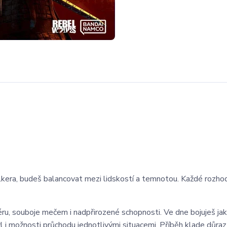
era, budeš balancovat mezi lidskostí a temnotou. Každé rozho
ru, souboje mečem i nadpřirozené schopnosti. Ve dne bojuješ jak
yl i možnosti průchodu jednotlivými situacemi. Příběh klade důraz