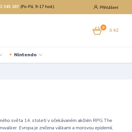
3 345 187
(Po-Pá, 9-17 hod.)
Přihlášení
0
0 Kč
Nintendo
ného světa 14. století v očekávaném akčním RPG The
walker. Evropa je zničena válkami a morovou epidemií,