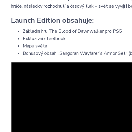
hráče, následky rozhodnutí a časový tlak – svět se vyvíjí i 
Launch Edition obsahuje:
Základní hru The Blood of Dawnwalker pro PS5
Exkluzivní steelbook
Mapu světa
Bonusový obsah „Sangoran Wayfarer’s Armor Set“ (