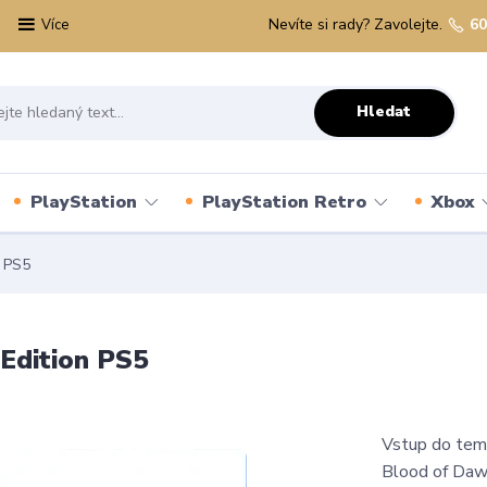
Nevíte si rady? Zavolejte.
60
Více
Hledat
PlayStation
PlayStation Retro
Xbox
 PS5
Edition PS5
Vstup do tem
Blood of Dawn