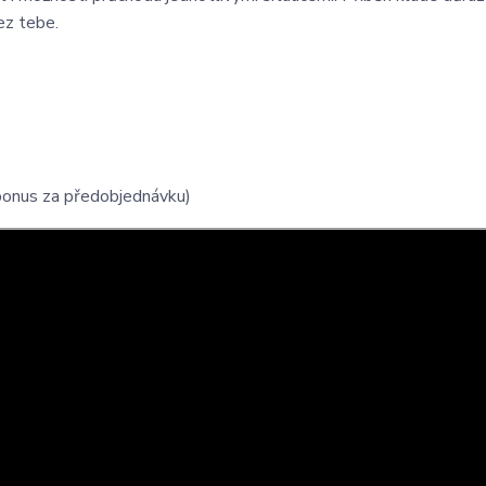
bez tebe.
bonus za předobjednávku)