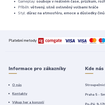
Gameplay:
souboje v reálném čase, průzkum, roz
Příběh:
větvený, silně ovlivněný volbami hráče
Styl:
důraz na atmosféru, emoce a důsledky činů
Platební metody
Informace pro zákazníky
Kde nás
O nás
Stroupežnic
Kontakty
Praha 5 - Sm
Výkup her a konzolí
Po-Pá: 9-17