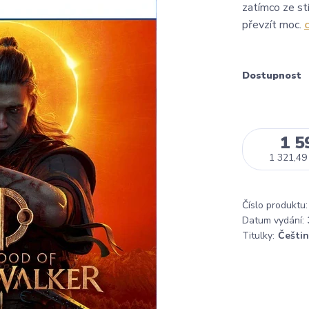
zatímco ze stí
převzít moc.
Dostupnost
1 5
1 321,49
Číslo produktu:
Datum vydání:
Titulky:
Češti