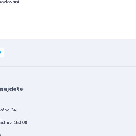
hodování
 najdete
kého 24
íchov, 150 00
h