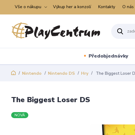
Vše o nákupu
Výkup her a konzolí
Kontakty
O nás
Předobjednávky
Nintendo
Nintendo DS
Hry
The Biggest Loser 
The Biggest Loser DS
NOVÁ