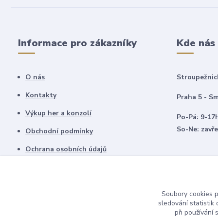
Informace pro zákazníky
Kde nás
O nás
Stroupežnic
Kontakty
Praha 5 - Sm
Výkup her a konzolí
Po-Pá: 9-17
So-Ne: zavř
Obchodní podmínky
Ochrana osobních údajů
Vrácení zboží
Soubory cookies 
sledování statisti
při používání 