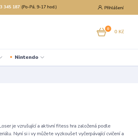
3 345 187
(Po-Pá, 9-17 hod.)
Přihlášení
0
0 Kč
Nintendo
ser je vzrušující a aktivní fitess hra založená podle
iálu. Nyní si i vy můžete vyzkoušet vyčerpávající cvičení a