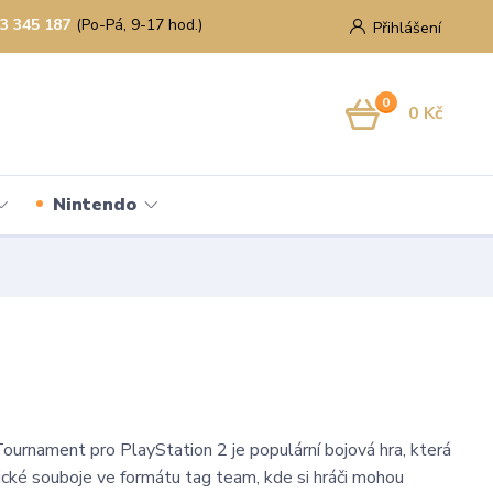
3 345 187
(Po-Pá, 9-17 hod.)
Přihlášení
0
0 Kč
Nintendo
urnament pro PlayStation 2 je populární bojová hra, která
ické souboje ve formátu tag team, kde si hráči mohou