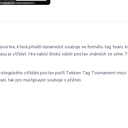
vá hra, která přináší dynamické souboje ve formátu tag team, kd
u je střídat. Hra nabízí široký výběr postav známých ze série 
rategického střídání postav patří Tekken Tag Tournament mezi
raní, tak pro multiplayer souboje s přáteli.