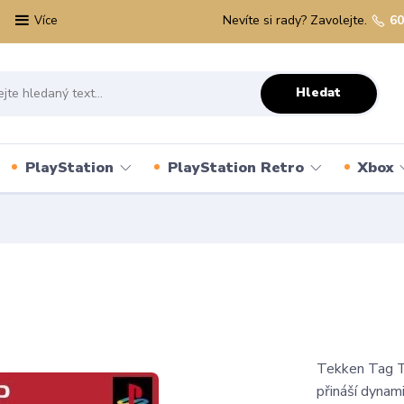
Nevíte si rady? Zavolejte.
60
Více
Hledat
PlayStation
PlayStation Retro
Xbox
Tekken Tag To
přináší dynam