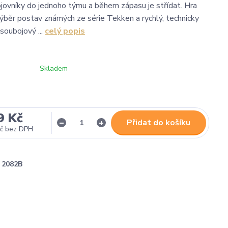
ojovníky do jednoho týmu a během zápasu je střídat. Hra
 výběr postav známých ze série Tekken a rychlý, technicky
soubojový ...
celý popis
Skladem
9 Kč
Přidat do košíku
č
bez DPH
2082B