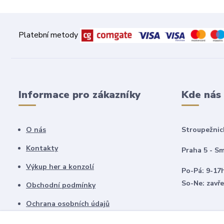
Platební metody
Informace pro zákazníky
Kde nás
O nás
Stroupežnic
Kontakty
Praha 5 - Sm
Výkup her a konzolí
Po-Pá: 9-17
So-Ne: zavř
Obchodní podmínky
Ochrana osobních údajů
Vrácení zboží