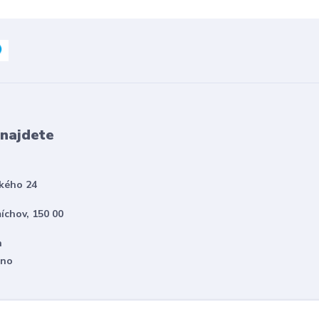
 najdete
kého 24
íchov, 150 00
h
eno