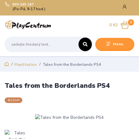
603 345 187
(Po-Pá, 9-17 hod.)
0
0 Kč
Menu
PlayStation
Tales from the Borderlands PS4
Tales from the Borderlands PS4
BAZAR