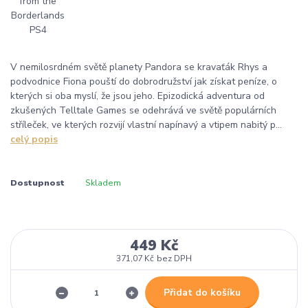
V nemilosrdném světě planety Pandora se kravaťák Rhys a
podvodnice Fiona pouští do dobrodružství jak získat peníze, o
kterých si oba myslí, že jsou jeho. Epizodická adventura od
zkušených Telltale Games se odehrává ve světě populárních
stříleček, ve kterých rozvijí vlastní napínavý a vtipem nabitý p...
celý popis
Dostupnost
Skladem
449 Kč
371,07 Kč
bez DPH
Přidat do košíku