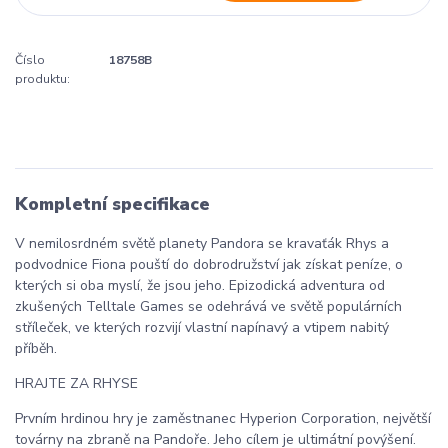
Číslo
18758B
produktu:
Kompletní specifikace
V nemilosrdném světě planety Pandora se kravaťák Rhys a
podvodnice Fiona pouští do dobrodružství jak získat peníze, o
kterých si oba myslí, že jsou jeho. Epizodická adventura od
zkušených Telltale Games se odehrává ve světě populárních
stříleček, ve kterých rozvijí vlastní napínavý a vtipem nabitý
příběh.
HRAJTE ZA RHYSE
Prvním hrdinou hry je zaměstnanec Hyperion Corporation, největší
továrny na zbraně na Pandoře. Jeho cílem je ultimátní povýšení.