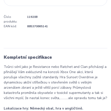
Číslo
11920B
produktu:
EAN kód:
885370865141
Kompletní specifikace
Tvůrci sérií jako je Resistance nebo Ratchet and Clan přicházejí a
přinášejí Vám exkluzivně na konzoli Xbox One akci, která
porušuje všechny zažité standardy. Hra Sunset Overdrive je
dynamickou akční střílečkou v otevřeném světě s velkým
arzenálem zbraní a ještě větší porcí zábavy. Průmyslová
katastrofa proměnila obyvatele v toxické supermutanty a tak si
všichni myslí, že nastal konec světa,...........ale opravdu tomu tak je?
Lokalizace hry: Německý obal, hra v angličtině.