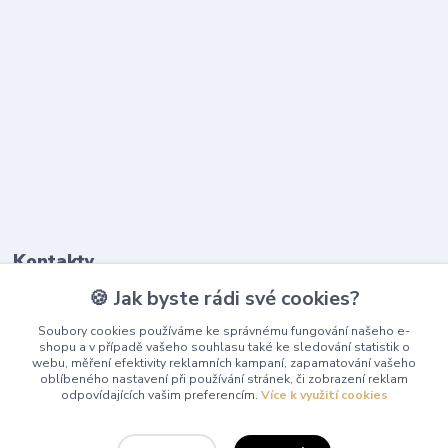
Kontakty
🍪 Jak byste rádi své cookies?
603 345 187
Soubory cookies používáme ke správnému fungování našeho e-
(Po-Pá, 9-17 hod.)
shopu a v případě vašeho souhlasu také ke sledování statistik o
webu, měření efektivity reklamních kampaní, zapamatování vašeho
info@playcentrum.cz
oblíbeného nastavení při používání stránek, či zobrazení reklam
odpovídajících vašim preferencím.
Více k využití cookies