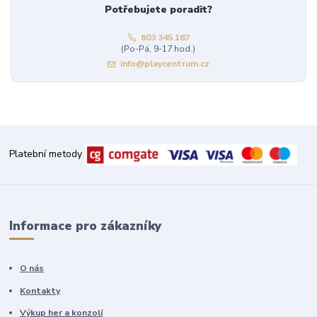
Potřebujete poradit?
603 345 187
(Po-Pá, 9-17 hod.)
info@playcentrum.cz
Platební metody
Informace pro zákazníky
O nás
Kontakty
Výkup her a konzolí