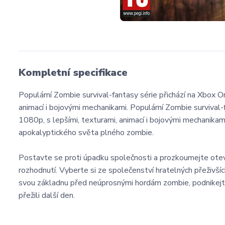
Kompletní specifikace
Populární Zombie survival-fantasy série přichází na Xbox O
animací i bojovými mechanikami. Populární Zombie survival-
1080p, s lepšími, texturami, animací i bojovými mechanikam
apokalyptického světa plného zombie.
Postavte se proti úpadku společnosti a prozkoumejte otevř
rozhodnutí. Vyberte si ze společenství hratelných přeživšíc
svou základnu před neúprosnými hordám zombie, podnikejte 
přežili další den.