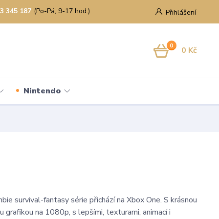
3 345 187
(Po-Pá, 9-17 hod.)
Přihlášení
0
0 Kč
Nintendo
bie survival-fantasy série přichází na Xbox One. S krásnou
 grafikou na 1080p, s lepšími, texturami, animací i