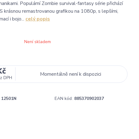
anikami. Populární Zombie survival-fantasy série přichází
S krásnou remastrovanou grafikou na 1080p, s lepšími,
ací i bojo...
celý popis
Není skladem
Kč
Momentálně není k dispozici
z DPH
12501N
EAN kód:
885370902037