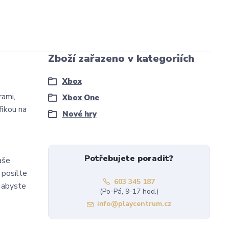
Zboží zařazeno v kategoriích
Xbox
rami,
Xbox One
fikou na
Nové hry
Potřebujete poradit?
aše
 posílte
603 345 187
, abyste
(Po-Pá, 9-17 hod.)
info@playcentrum.cz