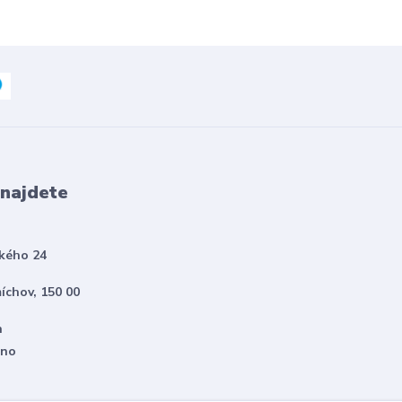
 najdete
kého 24
íchov, 150 00
h
eno