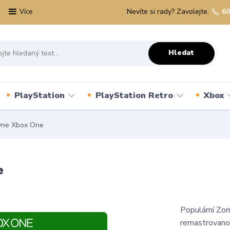
Nevíte si rady? Zavolejte.
60
Více
Hledat
PlayStation
PlayStation Retro
Xbox
One Xbox One
e
Populární Zom
remastrovanou