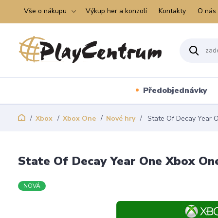
Vše o nákupu
Výkup her a konzolí
Kontakty
O nás
Předobjednávky
Xbox
Xbox One
Nové hry
State Of Decay Year 
State Of Decay Year One Xbox On
NOVÁ