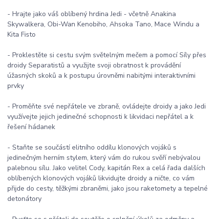
- Hrajte jako váš oblíbený hrdina Jedi - včetně Anakina
Skywalkera, Obi-Wan Kenobiho, Ahsoka Tano, Mace Windu a
Kita Fisto
- Proklestěte si cestu svým světelným mečem a pomocí Síly přes
droidy Separatistů a využijte svoji obratnost k provádění
úžasných skoků a k postupu úrovněmi nabitými interaktivními
prvky
- Proměňte své nepřátele ve zbraně, ovládejte droidy a jako Jedi
využívejte jejich jedinečné schopnosti k likvidaci nepřátel a k
řešení hádanek
- Staňte se součástí elitního oddílu klonových vojáků s
jedinečným herním stylem, který vám do rukou svěří nebývalou
palebnou sílu. Jako velitel Cody, kapitán Rex a celá řada dalších
oblíbených klonových vojáků likvidujte droidy a ničte, co vám
přijde do cesty, těžkými zbraněmi, jako jsou raketomety a tepelné
detonátory