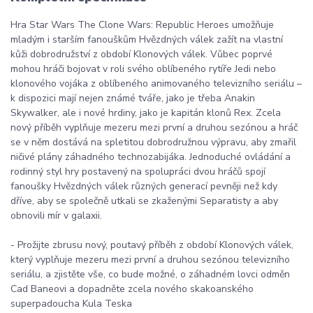
Hra Star Wars The Clone Wars: Republic Heroes umožňuje
mladým i starším fanouškům Hvězdných válek zažít na vlastní
kůži dobrodružství z období Klonových válek. Vůbec poprvé
mohou hráči bojovat v roli svého oblíbeného rytíře Jedi nebo
klonového vojáka z oblíbeného animovaného televizního seriálu –
k dispozici mají nejen známé tváře, jako je třeba Anakin
Skywalker, ale i nové hrdiny, jako je kapitán klonů Rex. Zcela
nový příběh vyplňuje mezeru mezi první a druhou sezónou a hráč
se v něm dostává na spletitou dobrodružnou výpravu, aby zmařil
ničivé plány záhadného technozabijáka. Jednoduché ovládání a
rodinný styl hry postavený na spolupráci dvou hráčů spojí
fanoušky Hvězdných válek různých generací pevněji než kdy
dříve, aby se společně utkali se zkaženými Separatisty a aby
obnovili mír v galaxii.
- Prožijte zbrusu nový, poutavý příběh z období Klonových válek,
který vyplňuje mezeru mezi první a druhou sezónou televizního
seriálu, a zjistěte vše, co bude možné, o záhadném lovci odměn
Cad Baneovi a dopadněte zcela nového skakoanského
superpadoucha Kula Teska