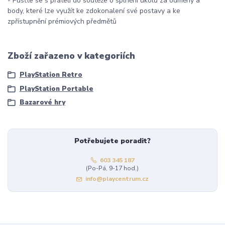
- Pusťte se s přáteli do soutěže o splnění úkolů za odměny a
body, které lze využít ke zdokonalení své postavy a ke
zpřístupnění prémiových předmětů
Zboží zařazeno v kategoriích
PlayStation Retro
PlayStation Portable
Bazarové hry
Potřebujete poradit?
603 345 187
(Po-Pá, 9-17 hod.)
info@playcentrum.cz