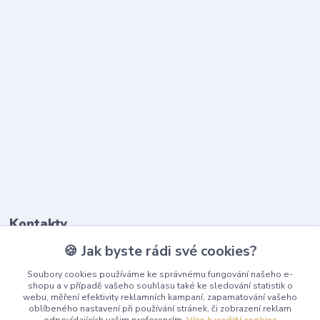
Kontakty
🍪 Jak byste rádi své cookies?
603 345 187
Soubory cookies používáme ke správnému fungování našeho e-
(Po-Pá, 9-17 hod.)
shopu a v případě vašeho souhlasu také ke sledování statistik o
webu, měření efektivity reklamních kampaní, zapamatování vašeho
info@playcentrum.cz
oblíbeného nastavení při používání stránek, či zobrazení reklam
odpovídajících vašim preferencím.
Více k využití cookies