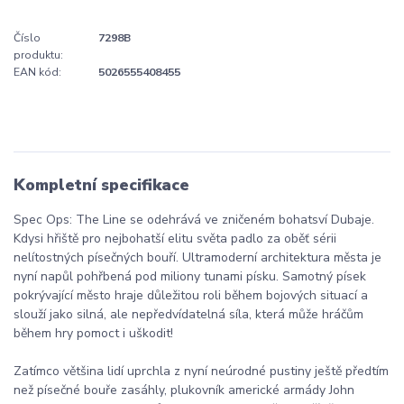
Číslo
7298B
produktu:
EAN kód:
5026555408455
Kompletní specifikace
Spec Ops: The Line se odehrává ve zničeném bohatsví Dubaje.
Kdysi hřiště pro nejbohatší elitu světa padlo za oběť sérii
nelítostných písečných bouří. Ultramoderní architektura města je
nyní napůl pohřbená pod miliony tunami písku. Samotný písek
pokrývající město hraje důležitou roli během bojových situací a
slouží jako silná, ale nepředvídatelná síla, která může hráčům
během hry pomoct i uškodit!
Zatímco většina lidí uprchla z nyní neúrodné pustiny ještě předtím
než písečné bouře zasáhly, plukovník americké armády John