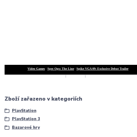
Video Games
|
Spec Ops: The Line
|
Spike VGA 09: Exclusive Debut Trailer
XBox 360
|
Playstation 3
|
Nintendo Wii
Zboží zařazeno v kategoriích
PlayStation
PlayStation 3
Bazarové hry