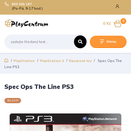
603 345 187
(Po-Pá, 9-17 hod.)
0
0 Kč
Menu
PlayStation
PlayStation 3
Bazarové hry
Spec Ops The
Line PS3
Spec Ops The Line PS3
BAZAR