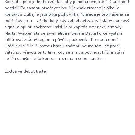
Konrad a jeho jednotka zůstali, aby pomohli těm, kteří již uniknout
nestihli. Po zásahu písečných bouří je však ztracen jakýkoliv
kontakt s Dubají a jednotka plukovníka Konrada je prohlášena za
pohřešovanou ... až do doby, kdy velitelství zachytí slabý nouzový
signál a spustí záchranou misi. Jako kapitán americké armády
Martin Walker jste se svým elitním týmem Delta Force vysláni
infiltrovat zrádný region a přivést plukovníka Konrada domů.
Hráči okusí "Linii", ostrou hranu známou pouze těm, jež prošli
válečnou vřavou. Je to linie, kdy se smrt a povinost kříží a stává
se tím samým. Je to konec ... rozumu a sebe samého.
Exclusive debut trailer