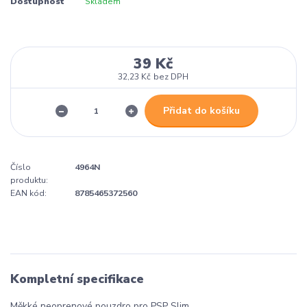
Dostupnost
Skladem
39 Kč
32,23 Kč
bez DPH
Přidat do košíku
Číslo
4964N
produktu:
EAN kód:
8785465372560
Kompletní specifikace
Měkké neoprenové pouzdro pro PSP Slim.