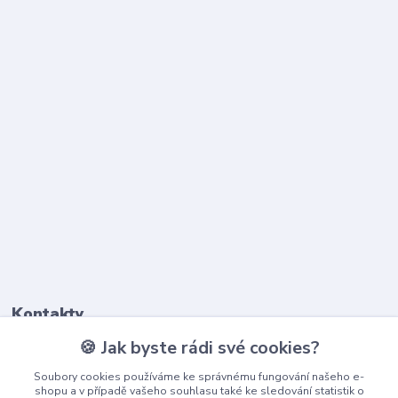
Kontakty
🍪 Jak byste rádi své cookies?
603 345 187
Soubory cookies používáme ke správnému fungování našeho e-
(Po-Pá, 9-17 hod.)
shopu a v případě vašeho souhlasu také ke sledování statistik o