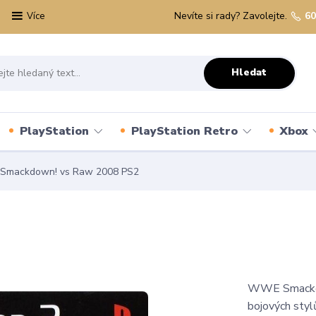
Nevíte si rady? Zavolejte.
60
Více
Hledat
PlayStation
PlayStation Retro
Xbox
Smackdown! vs Raw 2008 PS2
WWE Smackdo
bojových stylů