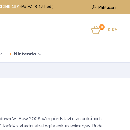
3 345 187
(Po-Pá, 9-17 hod.)
Přihlášení
0
0 Kč
Nintendo
wn Vs Raw 2008 vám představí osm unikátních
, každý s vlastní strategií a exklusivními rysy. Bude