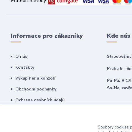
Platební metody
Informace pro zákazníky
Kde nás
O nás
Stroupežnic
Kontakty
Praha 5 - Sm
Výkup her a konzolí
Po-Pá: 9-17
So-Ne: zavř
Obchodní podmínky
Ochrana osobních údajů
Vrácení zboží
Soubory cookies 