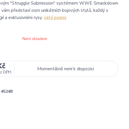
novým "Struggle Submission" systémem WWE Smackdown
ám představí osm unikátních bojových stylů, každý s
gií a exklusivními rysy.
celý popis
Není skladem
Kč
Momentálně není k dispozici
z DPH
4524B