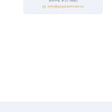
(Po-Pá, 9-17 hod.)
info@playcentrum.cz