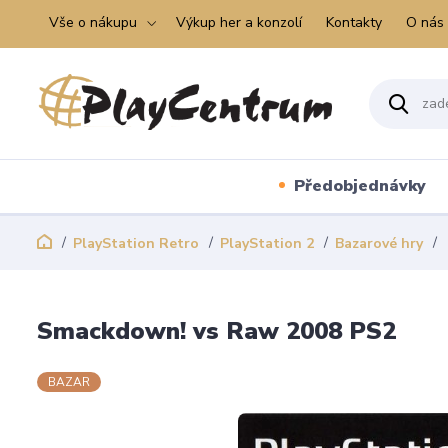
Vše o nákupu
Výkup her a konzolí
Kontakty
O nás
Předobjednávky
PlayStation Retro
PlayStation 2
Bazarové hry
Smackdown! vs Raw 2008 PS2
BAZAR