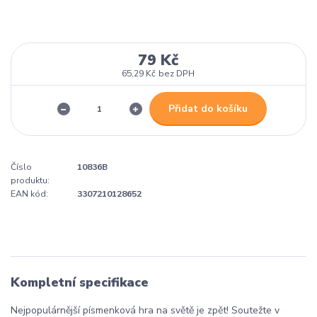
79 Kč
65,29 Kč
bez DPH
Přidat do košíku
Číslo
10836B
produktu:
EAN kód:
3307210128652
Kompletní specifikace
Nejpopulárnější písmenková hra na světě je zpět! Soutežte v