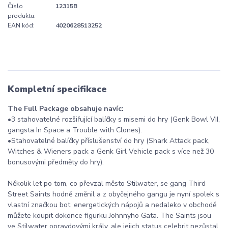
Číslo
12315B
produktu:
EAN kód:
4020628513252
Kompletní specifikace
The Full Package obsahuje navíc:
•3 stahovatelné rozšiřující balíčky s misemi do hry (Genk Bowl VII,
gangsta In Space a Trouble with Clones).
•Stahovatelné balíčky příslušenství do hry (Shark Attack pack,
Witches & Wieners pack a Genk Girl Vehicle pack s více než 30
bonusovými předměty do hry).
Několik let po tom, co převzal město Stilwater, se gang Third
Street Saints hodně změnil a z obyčejného gangu je nyní spolek s
vlastní značkou bot, energetických nápojů a nedaleko v obchodě
můžete koupit dokonce figurku Johnnyho Gata. The Saints jsou
ve Stilwater opravdovými krály, ale jejich status celebrit nezůstal