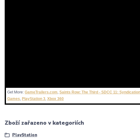
Get More:
GameTrailers.com
,
Saints Row: The Third - SDCC 11: Syndication 
Games
,
PlayStation 3
,
Xbox 360
Zboží zařazeno v kategoriích
PlayStation