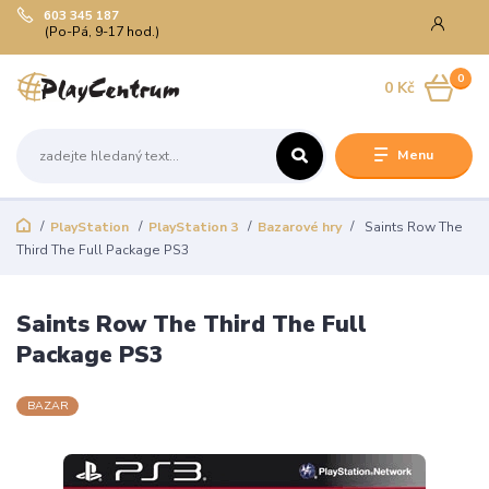
603 345 187
(Po-Pá, 9-17 hod.)
0
0 Kč
Menu
PlayStation
PlayStation 3
Bazarové hry
Saints Row The
Third The Full Package PS3
Saints Row The Third The Full
Package PS3
BAZAR