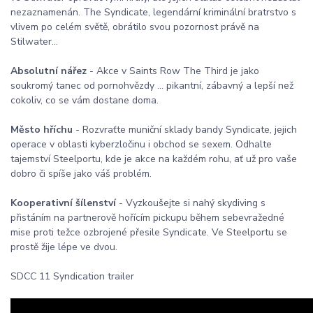
nezaznamenán. The Syndicate, legendární kriminální bratrstvo s
vlivem po celém světě, obrátilo svou pozornost právě na
Stilwater...
Absolutní nářez
- Akce v Saints Row The Third je jako
soukromý tanec od pornohvězdy ... pikantní, zábavný a lepší než
cokoliv, co se vám dostane doma.
Město hříchu
- Rozvraťte muniční sklady bandy Syndicate, jejich
operace v oblasti kyberzločinu i obchod se sexem. Odhalte
tajemství Steelportu, kde je akce na každém rohu, ať už pro vaše
dobro či spíše jako váš problém.
Kooperativní šílenství
- Vyzkoušejte si nahý skydiving s
přistáním na partnerově hořícím pickupu během sebevražedné
mise proti težce ozbrojené přesile Syndicate. Ve Steelportu se
prostě žije lépe ve dvou.
SDCC 11 Syndication trailer