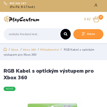
603 345 187
(Po-Pá, 9-17 hod.)
0
0 Kč
Menu
Xbox
Xbox 360
Příslušenství
RGB Kabel s optickým
výstupem pro Xbox 360
RGB Kabel s optickým výstupem pro
Xbox 360
NOVÁ