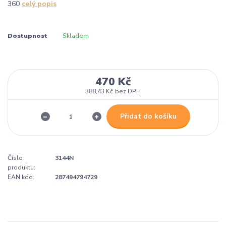
360
celý popis
Dostupnost
Skladem
470 Kč
388,43 Kč
bez DPH
Přidat do košíku
Číslo
3144N
produktu:
EAN kód:
287494794729