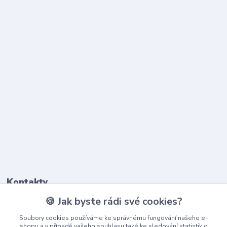
Kontakty
🍪 Jak byste rádi své cookies?
603 345 187
Soubory cookies používáme ke správnému fungování našeho e-
(Po-Pá, 9-17 hod.)
shopu a v případě vašeho souhlasu také ke sledování statistik o