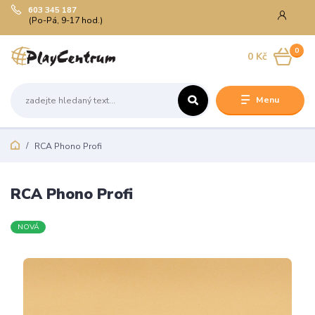
603 345 187
(Po-Pá, 9-17 hod.)
0
0 Kč
Menu
RCA Phono Profi
RCA Phono Profi
NOVÁ