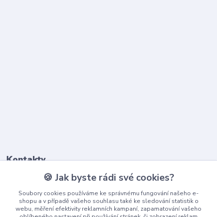
Kontakty
🍪 Jak byste rádi své cookies?
603 345 187
Soubory cookies používáme ke správnému fungování našeho e-
(Po-Pá, 9-17 hod.)
shopu a v případě vašeho souhlasu také ke sledování statistik o
webu, měření efektivity reklamních kampaní, zapamatování vašeho
info@playcentrum.cz
oblíbeného nastavení při používání stránek, či zobrazení reklam