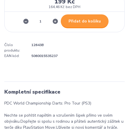
199 Kč
164,46 Kč
bez DPH
Přidat do košíku
Číslo
12643B
produktu:
EAN kód:
5060015535237
Kompletní specifikace
PDC World Championship Darts: Pro Tour (PS3)
Nechte se pohltit napětím a vzrušením šipek přímo ve svém
obýváku.Dopřejte si spolu s rodinou a přáteli autentický zážitek u
terče díky PlayStation Move.Užívejte si nový komentář a hráče,