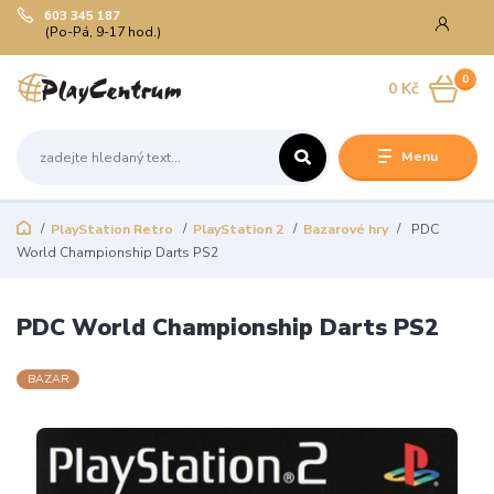
603 345 187
(Po-Pá, 9-17 hod.)
0
0 Kč
Menu
PlayStation Retro
PlayStation 2
Bazarové hry
PDC
World Championship Darts PS2
PDC World Championship Darts PS2
BAZAR