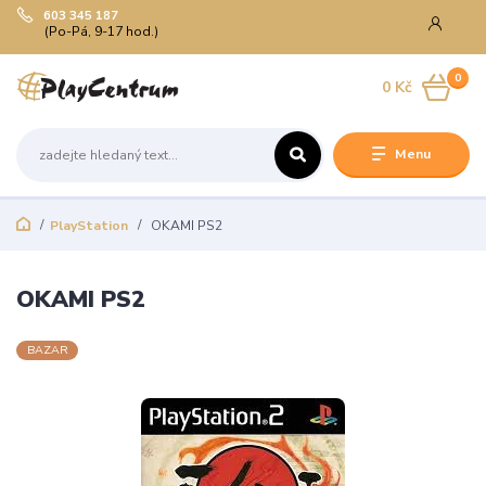
603 345 187
(Po-Pá, 9-17 hod.)
0
0 Kč
Menu
PlayStation
OKAMI PS2
OKAMI PS2
BAZAR