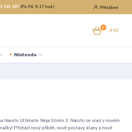
3 345 187
(Po-Pá, 9-17 hod.)
Přihlášení
0
0 Kč
Nintendo
na Naruto Ultimate Ninja Storm 3, Naruto se vrací v novém
načky! Přichází nový příběh, nové postavy, klany a nové