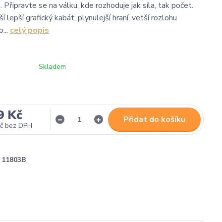
 Připravte se na válku, kde rozhoduje jak síla, tak počet.
ší lepší grafický kabát, plynulejší hraní, vetší rozlohu
o...
celý popis
Skladem
9 Kč
Přidat do košíku
č
bez DPH
11803B