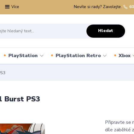
Nevíte si rady? Zavolejte.
60
Více
Hledat
PlayStation
PlayStation Retro
Xbox
PS3
l Burst PS3
Připravte se 
díle zaběhlé z