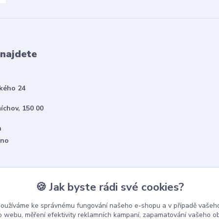
 najdete
kého 24
íchov, 150 00
h
eno
🍪 Jak byste rádi své cookies?
používáme ke správnému fungování našeho e-shopu a v případě vašeho
k o webu, měření efektivity reklamních kampaní, zapamatování vašeho o