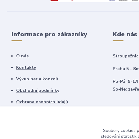
Informace pro zákazníky
Kde nás
O nás
Stroupežnic
Kontakty
Praha 5 - Sm
Výkup her a konzolí
Po-Pá: 9-17
So-Ne: zavř
Obchodní podmínky
Ochrana osobních údajů
Vrácení zboží
Soubory cookies 
sledování statisti