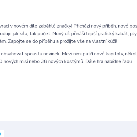
rací v novém díle zaběhlé značky! Přichází nový příběh, nové pos
uje jak síla, tak počet. Nový díl přináší lepší grafický kabát, ply
ém. Zapojte se do příběhu a prožijte vše na vlastní kůži!
obsahovat spoustu novinek. Mezi nimi patří nové kapitoly, někol
100 nových misí nebo 38 nových kostýmů. Dále hra nabídne řadu