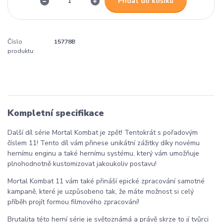
Přidat do košíku
Číslo
15778B
produktu:
Kompletní specifikace
Další díl série Mortal Kombat je zpět! Tentokrát s pořadovým
číslem 11! Tento díl vám přinese unikátní zážitky díky novému
hernímu enginu a také hernímu systému, který vám umožňuje
plnohodnotně kustomizovat jakoukoliv postavu!
Mortal Kombat 11 vám také přináší epické zpracování samotné
kampaně, které je uzpůsobeno tak, že máte možnost si celý
příběh projít formou filmového zpracování!
Brutalita této herní série je světoznámá a právě skrze to jí tvůrci