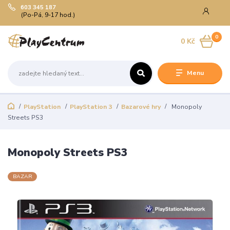
603 345 187
(Po-Pá, 9-17 hod.)
0
0 Kč
Menu
PlayStation
PlayStation 3
Bazarové hry
Monopoly
Streets PS3
Monopoly Streets PS3
BAZAR