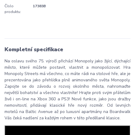
Číslo
17383B
produktu:
Kompletní specifikace
Na oslavu svého 75. výročí přichází Monopoly jako žijící, dýchající
město, které můžete postavit, vlastnit a monopolizovat. Hra
Monopoly Streets má všechno, co máte rádi na stolové hře, ale je
prezentována jako přehlídka plně animovaného světa Monopoly.
Zapojte se do závodu o rozvoj okolního města, nahromaďte
největší bohatství a všechno vlastníte! Hrajte proti svým přátelům
živě i on-line na Xbox 360 a PS3! Nové funkce, jako jsou dražby
nemovitostí, přidávají klasické hře nový rozměr. Od levných
motelů na Baltic Avenue až po luxusní apartmány na Boardwalk
Vás čeká nadšení za každým rohem v této předělané klasice.