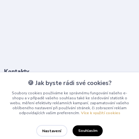
Kontakty
🍪 Jak byste rádi své cookies?
603 345 187
Soubory cookies používáme ke správnému fungování našeho e-
(Po-Pá, 9-17 hod.)
shopu a v případě vašeho souhlasu také ke sledování statistik o
webu, měření efektivity reklamních kampaní, zapamatování vašeho
info@playcentrum.cz
oblíbeného nastavení při používání stránek, či zobrazení reklam
odpovídajících vašim preferencím.
Více k využití cookies
Souhlasím
Nastavení