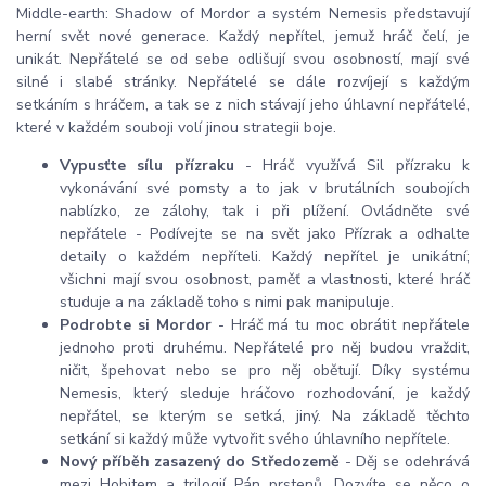
Middle-earth: Shadow of Mordor a systém Nemesis představují
herní svět nové generace. Každý nepřítel, jemuž hráč čelí, je
unikát. Nepřátelé se od sebe odlišují svou osobností, mají své
silné i slabé stránky. Nepřátelé se dále rozvíjejí s každým
setkáním s hráčem, a tak se z nich stávají jeho úhlavní nepřátelé,
které v každém souboji volí jinou strategii boje.
Vypusťte sílu přízraku
- Hráč využívá Sil přízraku k
vykonávání své pomsty a to jak v brutálních soubojích
nablízko, ze zálohy, tak i při plížení. Ovládněte své
nepřátele - Podívejte se na svět jako Přízrak a odhalte
detaily o každém nepříteli. Každý nepřítel je unikátní;
všichni mají svou osobnost, paměť a vlastnosti, které hráč
studuje a na základě toho s nimi pak manipuluje.
Podrobte si Mordor
- Hráč má tu moc obrátit nepřátele
jednoho proti druhému. Nepřátelé pro něj budou vraždit,
ničit, špehovat nebo se pro něj obětují. Díky systému
Nemesis, který sleduje hráčovo rozhodování, je každý
nepřátel, se kterým se setká, jiný. Na základě těchto
setkání si každý může vytvořit svého úhlavního nepřítele.
Nový příběh zasazený do Středozemě
- Děj se odehrává
mezi Hobitem a trilogií Pán prstenů. Dozvíte se něco o