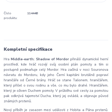
Číslo
11444B
produktu:
Kompletní specifikace
Hra
Middle-earth: Shadow of Mordor
přináší dynamické herní
prostředí, kde hráč rozvíjí svůj osobní plán pomsty a tím si
postupně podmaňuje celý Mordor. Hra začíná v noci Souronova
návratu do Mordoru, kdy jeho Černí kapitáni brutálně popraví
hraničáře od Černé brány. Hráč se stane Talionem, hraničářem,
který přišel o svou rodinu a vše, co mu bylo drahé. Hraničářem,
který je oživen Duchem pomsty. V průběhu své cesty za pomstou
pak odkrývá tajemství Ducha, který jej ovládá, a objevuje původ
známých prstenů.
Nový příběh je zasazen mezi události z Hobita a Pána prstenů.