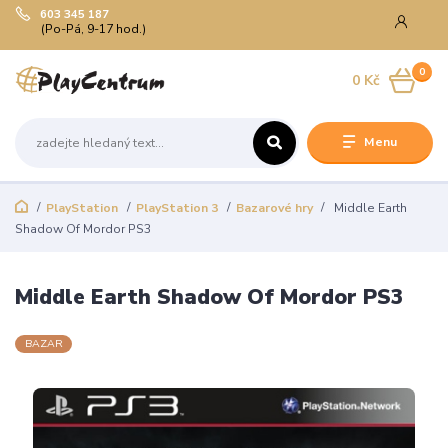
603 345 187
(Po-Pá, 9-17 hod.)
0
0 Kč
Menu
PlayStation
PlayStation 3
Bazarové hry
Middle Earth
Shadow Of Mordor PS3
Middle Earth Shadow Of Mordor PS3
BAZAR