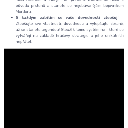
původu prstenů a stanete se nejobávanějším bojovníkem
Mordoru.
S každým zabitím se vaše dovednosti zlepšují
-
Zlepšujte své vlastnosti, dovednosti a vylepšujte zbraně,
až se stanete legendou! Slouží k tomu systém run, které se
vytvářejí na základě hráčovy strategie a jeho unikátních
nepřátel.