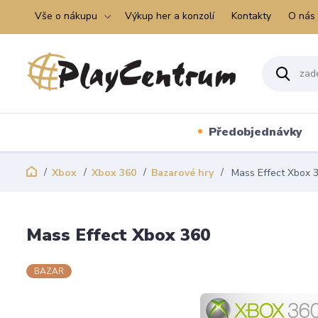
Vše o nákupu
Výkup her a konzolí
Kontakty
O nás
Předobjednávky
Xbox
Xbox 360
Bazarové hry
Mass Effect Xbox 
Mass Effect Xbox 360
BAZAR