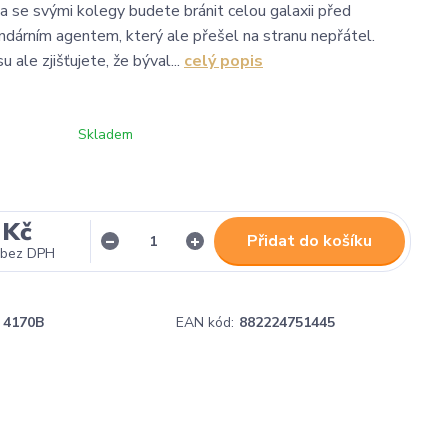
 a se svými kolegy budete bránit celou galaxii před
dárním agentem, který ale přešel na stranu nepřátel.
ale zjišťujete, že býval...
celý popis
Skladem
 Kč
Přidat do košíku
bez DPH
4170B
EAN kód:
882224751445