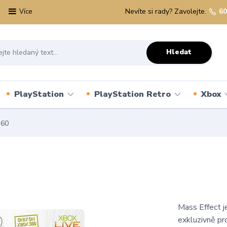
Nevíte si rady? Zavolejte.
60
Více
Hledat
PlayStation
PlayStation Retro
Xbox
360
Mass Effect j
exkluzivně pr