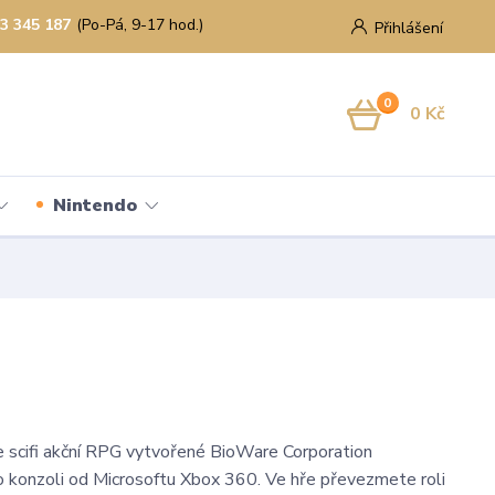
3 345 187
(Po-Pá, 9-17 hod.)
Přihlášení
0
0 Kč
Nintendo
e scifi akční RPG vytvořené BioWare Corporation
o konzoli od Microsoftu Xbox 360. Ve hře převezmete roli