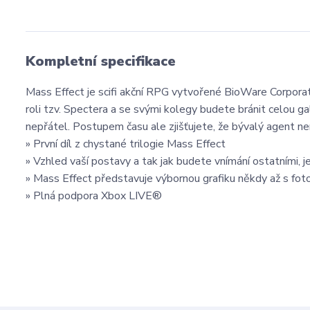
Kompletní specifikace
Mass Effect je scifi akční RPG vytvořené BioWare Corpora
roli tzv. Spectera a se svými kolegy budete bránit celou g
nepřátel. Postupem času ale zjišťujete, že bývalý agent nen
» První díl z chystané trilogie Mass Effect
» Vzhled vaší postavy a tak jak budete vnímání ostatními, j
» Mass Effect představuje výbornou grafiku někdy až s fot
» Plná podpora Xbox LIVE®