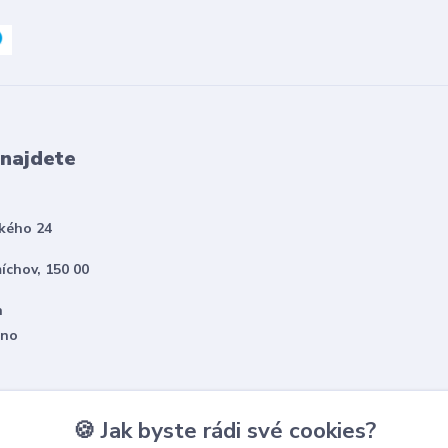
 najdete
kého 24
íchov, 150 00
h
eno
🍪 Jak byste rádi své cookies?