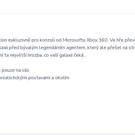
tion exkluzivně pro konzoli od Microsoftu Xbox 360. Ve hře př
alaxii před bývalým legendárním agentem, který ale přešel na st
í ta největší hrozba, co vaší galaxii čeká…
e pouze na vás
orealistickými postavami a okolím