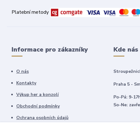
Platební metody
Informace pro zákazníky
Kde nás
O nás
Stroupežnic
Kontakty
Praha 5 - Sm
Výkup her a konzolí
Po-Pá: 9-17
So-Ne: zavř
Obchodní podmínky
Ochrana osobních údajů
Vrácení zboží