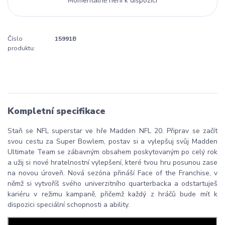
Momentálně není k dispozici
Číslo
15991B
produktu:
Kompletní specifikace
Staň se NFL superstar ve hře Madden NFL 20. Připrav se začít
svou cestu za Super Bowlem, postav si a vylepšuj svůj Madden
Ultimate Team se zábavným obsahem poskytovaným po celý rok
a užij si nové hratelnostní vylepšení, které tvou hru posunou zase
na novou úroveň. Nová sezóna přináší Face of the Franchise, v
němž si vytvoříš svého univerzitního quarterbacka a odstartuješ
kariéru v režimu kampaně, přičemž každý z hráčů bude mít k
dispozici speciální schopnosti a ability.