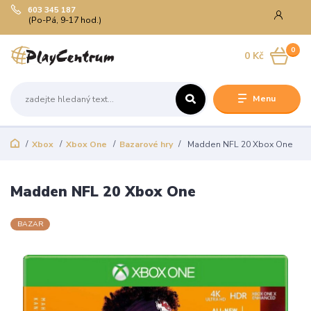
603 345 187
(Po-Pá, 9-17 hod.)
0
0 Kč
Menu
Xbox
Xbox One
Bazarové hry
Madden NFL 20 Xbox One
Madden NFL 20 Xbox One
BAZAR