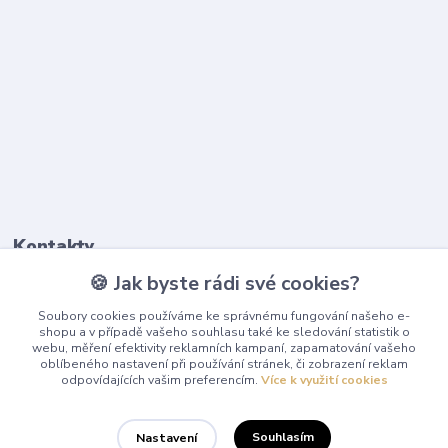
Kontakty
🍪 Jak byste rádi své cookies?
603 345 187
Soubory cookies používáme ke správnému fungování našeho e-
(Po-Pá, 9-17 hod.)
shopu a v případě vašeho souhlasu také ke sledování statistik o
webu, měření efektivity reklamních kampaní, zapamatování vašeho
info@playcentrum.cz
oblíbeného nastavení při používání stránek, či zobrazení reklam
odpovídajících vašim preferencím.
Více k využití cookies
Souhlasím
Nastavení