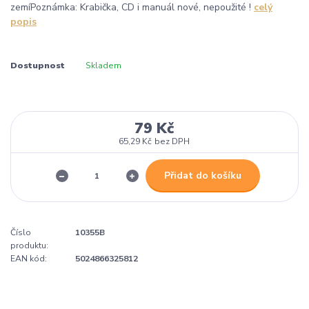
zemíPoznámka: Krabička, CD i manuál nové, nepoužité !
celý
popis
Dostupnost
Skladem
79 Kč
65,29 Kč
bez DPH
Přidat do košíku
Číslo
10355B
produktu:
EAN kód:
5024866325812