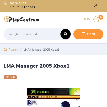
603 345 187
(Po-Pá, 9-17 hod.)
0
0 Kč
Menu
Xbox
LMA Manager 2005 Xbox1
LMA Manager 2005 Xbox1
BAZAR