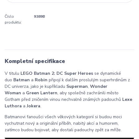
Číslo
9389B
produktu:
Kompletní specifikace
V titulu
LEGO Batman 2: DC Super Heroes
se dynamické
duo
Batman
a
Robin
připojí k dalším proslulým superhrdinům z
DC univerza, jako je kupříkladu
Superman
,
Wonder
Woman
a
Green Lantern
, aby společně zachránili město
Gotham před zničením vinou nechvalně známých padouchů
Lexe
Luthora
a
Jokera
.
Batmanovi fanoušci všech věkových kategorií si budou moci
vychutnat nový a originální příběh, nabitý akcí a humorem,
zatímco budou bojovat, aby dostali padouchy zpět za mříže.