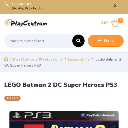
603 345 187
(Po-Pá, 9-17 hod.)
0
0 Kč
Menu
PlayStation
PlayStation 3
Bazarové hry
LEGO Batman 2
DC Super Heroes PS3
LEGO Batman 2 DC Super Heroes PS3
BAZAR