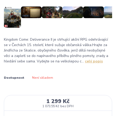
Kingdom Come: Deliverance II je strhující akční RPG odehrávající
se v Čechách 15. století, které sužuje občanská válka.Hrajte za
Jindřicha ze Skalice, obyčejného člověka, jenž dělá neobyčejné
věci a zapletl se do napínavého příběhu plného pomsty, zrady a
hledání sebe sama. Vydejte se na velkolepou c...
celý popis
Dostupnost
Není skladem
1 299 Kč
1 073,55 Kč
bez DPH