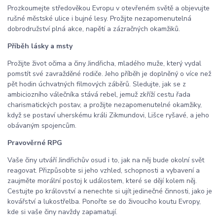
Prozkoumejte středověkou Evropu v otevřeném světě a objevujte
rušné městské ulice i bujné lesy. Prožijte nezapomenutelná
dobrodružství plná akce, napětí a zázračných okamžiků.
Příběh lásky a msty
Prožijte život očima a činy Jindřicha, mladého muže, který vydal
pomstít své zavražděné rodiče. Jeho příběh je doplněný o více než
pět hodin úchvatných filmových záběrů. Sledujte, jak se z
ambiciozního válečníka stává rebel, jemuž zkříží cestu řada
charismatických postav, a prožijte nezapomenutelné okamžiky,
když se postaví uherskému králi Zikmundovi, Lišce ryšavé, a jeho
obávaným spojencům.
Pravověrné RPG
Vaše činy utváří Jindřichův osud i to, jak na něj bude okolní svět
reagovat. Přizpůsobte si jeho vzhled, schopnosti a vybavení a
zaujměte morální postoj k událostem, které se dějí kolem něj.
Cestujte po království a nenechte si ujít jedinečné činnosti, jako je
kovářství a lukostřelba. Ponořte se do živoucího koutu Evropy,
kde si vaše činy navždy zapamatují.