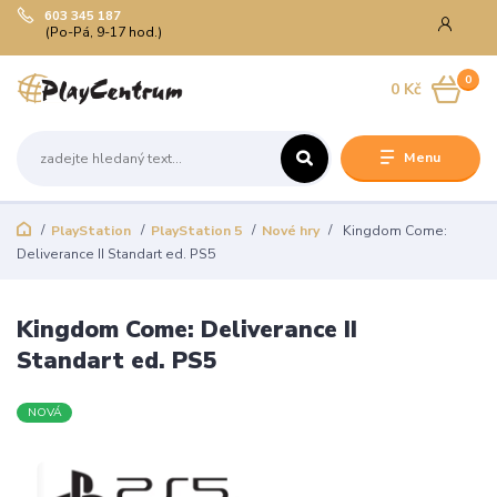
603 345 187
(Po-Pá, 9-17 hod.)
0
0 Kč
Menu
PlayStation
PlayStation 5
Nové hry
Kingdom Come:
Deliverance II Standart ed. PS5
Kingdom Come: Deliverance II
Standart ed. PS5
NOVÁ