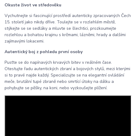
Okuste život ve středověku
Vychutnejte si fascinující prostředí autenticky zpracovaných Čech
15. století jako nikdy dříve. Toulejte se v rozlehlém městě,
stýkejte se se sedláky a mluvte se šlechtici, prozkoumejte
rozlehlou a bohatou krajinu s krčmami, lázněmi, hrady a dalšími
zajímavými lokacemi.
Autentický boj z pohledu první osoby
Pusťte se do napínavých krvavých bitev v reálném čase.
Otestujte řadu autentických zbraní a bojových stylů, mezi kterými
si to pravé najde každý. Specializujte se na elegantní ovládání
meče, brutální tupé zbraně nebo smrtící útoky na dálku a
pohybujte se pěšky, na koni, nebo vyzkoušejte plížení.