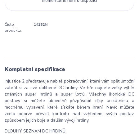
Momentálně není k dispozici
Číslo
14152N
produktu:
Kompletní specifikace
Injustice 2 představuje nabité pokračování, které vám opět umožní
zahrát si za své oblíbené DC hrdiny. Ve hře najdete velký výběr
známých super hrdinů a super lotrů. Všechny ikonické DC
postavy si můžete libovolně přizpůsobit díky unikátnímu a
mocnému vybavení, které získáte během hraní. Navíc můžete
zcela poprvé převzít kontrolu nad vzhledem svých postav,
způsobem jejich boje a dalším vývoji hrdiny.
DLOUHÝ SEZNAM DC HRDINŮ