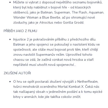
Můžete si vybrat z doposud největšího seznamu bojovníků,
který byl kdy nabídnut v bojové hře - od klasických
oblíbenců, jako je Batman, Superman, The Flash, Aquaman,
Wonder Woman a Blue Beetle, až po ohromující nové
zloduchy, jako je Atrocitus nebo Gorilla Grodd.
PŘÍBĚH JAKO Z FILMU
Injustice 2 je pokračováním příběhu z předchozího dílu.
Batman a jeho spojenci se pokoušejí o nastolení klidu ve
společnosti, ale stále musí bojovat proti těm, kteří chtějí
znovu nastolit Supermanův režim. Uprostřed tohoto
chaosu se zdá, že začíná vznikat nová hrozba a staří
nepřátelé musí utvořit nová spojenectví...
ZKUŠENÍ AUTOŘI
O hru se opět postarali zkušení vývojáři z NetherRealm,
tvůrci mnohokrát oceněného Mortal Kombat X. Čeká nás
tak našlapaný obsah v jedinečném podání a k tomu epické
bitvy v arenách, kde jde takřka cokoliv zničit.