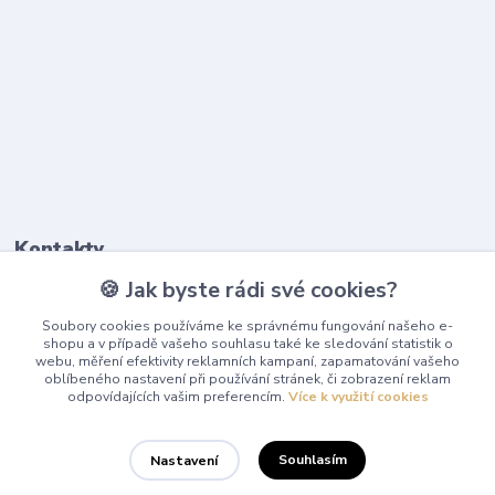
Kontakty
🍪 Jak byste rádi své cookies?
603 345 187
Soubory cookies používáme ke správnému fungování našeho e-
(Po-Pá, 9-17 hod.)
shopu a v případě vašeho souhlasu také ke sledování statistik o
webu, měření efektivity reklamních kampaní, zapamatování vašeho
info@playcentrum.cz
oblíbeného nastavení při používání stránek, či zobrazení reklam
odpovídajících vašim preferencím.
Více k využití cookies
Souhlasím
Nastavení