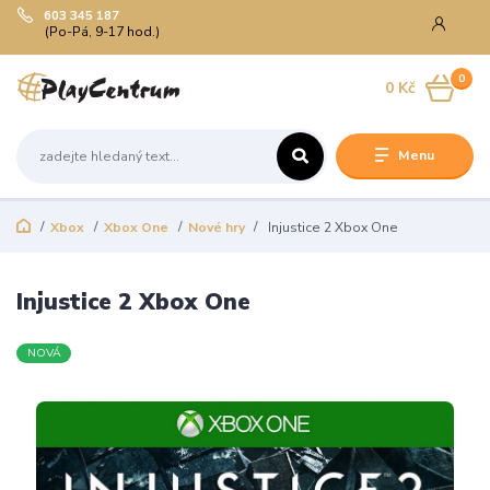
603 345 187
(Po-Pá, 9-17 hod.)
0
0 Kč
Menu
Xbox
Xbox One
Nové hry
Injustice 2 Xbox One
Injustice 2 Xbox One
NOVÁ