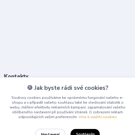
Kontakty
🍪 Jak byste rádi své cookies?
603 345 187
Soubory cookies používáme ke správnému fungování našeho e-
(Po-Pá, 9-17 hod.)
shopu a v případě vašeho souhlasu také ke sledování statistik o
webu, měření efektivity reklamních kampaní, zapamatování vašeho
info@playcentrum.cz
oblíbeného nastavení při používání stránek, či zobrazení reklam
odpovídajících vašim preferencím.
Více k využití cookies
Souhlasím
Nastavení