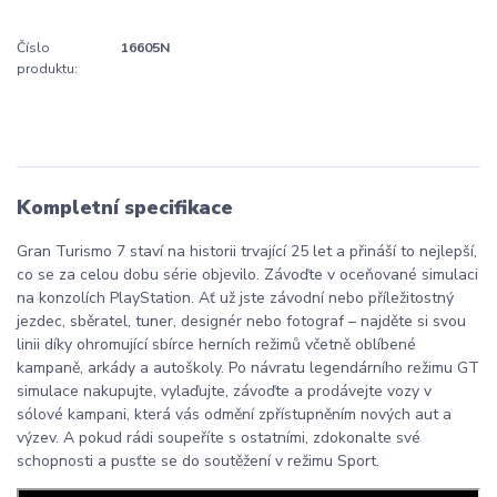
Číslo
16605N
produktu:
Kompletní specifikace
Gran Turismo 7 staví na historii trvající 25 let a přináší to nejlepší,
co se za celou dobu série objevilo. Závoďte v oceňované simulaci
na konzolích PlayStation. Ať už jste závodní nebo příležitostný
jezdec, sběratel, tuner, designér nebo fotograf – najděte si svou
linii díky ohromující sbírce herních režimů včetně oblíbené
kampaně, arkády a autoškoly. Po návratu legendárního režimu GT
simulace nakupujte, vylaďujte, závoďte a prodávejte vozy v
sólové kampani, která vás odmění zpřístupněním nových aut a
výzev. A pokud rádi soupeříte s ostatními, zdokonalte své
schopnosti a pusťte se do soutěžení v režimu Sport.