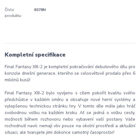
Číslo
8378N
produktu:
Kompletní specifikace
Final Fantasy XIII-2 je kompletní pokračování debutového dílu pro
konzole dnešní generace, kterého se celosvětově prodalo přes 6
miliónů kusů!
Final Fantasy XIII-2 bylo vyvíjeno s cílem pokořit kvalitu svého
předchůdce v každém směru a obsahuje nové herní systémy a
vylepšenou technickou stránku hry. V tomto díle máte jako hráč
svobodnou volbu na každém kroku. Ať se jedná o volbu cesty,
možností během rozhovoru nebo vybavení vaší postavy. Vaše
rozhodnutí navíc nemají vliv pouze na okolní prostředí a aktuální
situaci, ale tvarujete jimi dokonce samotný časoprostor!