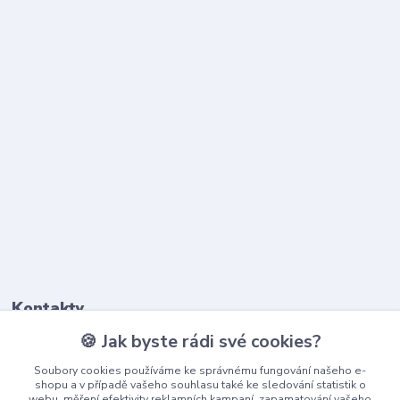
Kontakty
🍪 Jak byste rádi své cookies?
603 345 187
Soubory cookies používáme ke správnému fungování našeho e-
(Po-Pá, 9-17 hod.)
shopu a v případě vašeho souhlasu také ke sledování statistik o
webu, měření efektivity reklamních kampaní, zapamatování vašeho