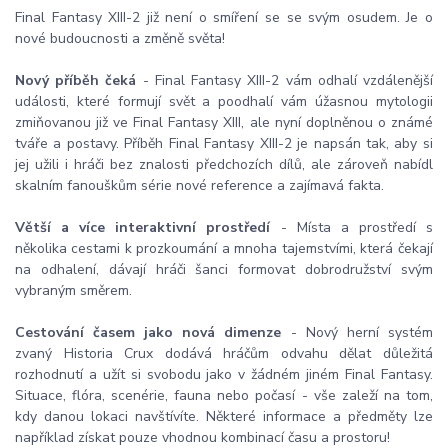
Final Fantasy XIII-2 již není o smíření se se svým osudem. Je o
nové budoucnosti a změně světa!
Nový příběh čeká
- Final Fantasy XIII-2 vám odhalí vzdálenější
události, které formují svět a poodhalí vám úžasnou mytologii
zmiňovanou již ve Final Fantasy XIII, ale nyní doplněnou o známé
tváře a postavy. Příběh Final Fantasy XIII-2 je napsán tak, aby si
jej užili i hráči bez znalosti předchozích dílů, ale zároveň nabídl
skalním fanouškům série nové reference a zajímavá fakta.
Větší a více interaktivní prostředí
- Místa a prostředí s
několika cestami k prozkoumání a mnoha tajemstvími, která čekají
na odhalení, dávají hráči šanci formovat dobrodružství svým
vybraným směrem.
Cestování časem jako nová dimenze
- Nový herní systém
zvaný Historia Crux dodává hráčům odvahu dělat důležitá
rozhodnutí a užít si svobodu jako v žádném jiném Final Fantasy.
Situace, flóra, scenérie, fauna nebo počasí - vše zaleží na tom,
kdy danou lokaci navštívíte. Některé informace a předměty lze
například získat pouze vhodnou kombinací času a prostoru!