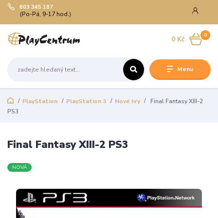
603 345 187
(Po-Pá, 9-17 hod.)
0
0 Kč
Menu
PlayStation
PlayStation 3
Nové hry
Final Fantasy XIII-2
PS3
Final Fantasy XIII-2 PS3
NOVÁ