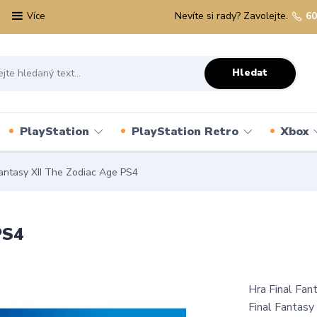
Nevíte si rady? Zavolejte.
60
Více
Hledat
PlayStation
PlayStation Retro
Xbox
antasy XII The Zodiac Age PS4
PS4
Hra Final Fan
Final Fantasy 