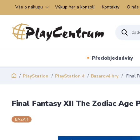
Vše o nákupu
Výkup her a konzolí
Kontakty
O nás
Předobjednávky
PlayStation
PlayStation 4
Bazarové hry
Final F
Final Fantasy XII The Zodiac Age 
BAZAR