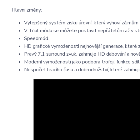
Hlavní změny:
Vylepšený systém zisku úrovní, který vyhoví zájmům 
V Trial módu se můžete postavit nepřátelům až v sto
Speedmód.
HD grafické vymoženosti nejnovější generace, které z
Pravý 7.1 surround zvuk, zahrnuje HD dabování a nově
Moderní vymoženosti jako podpora trofejí, funkce sdíl
Nespočet hracího času a dobrodružství, které zahrnuje 