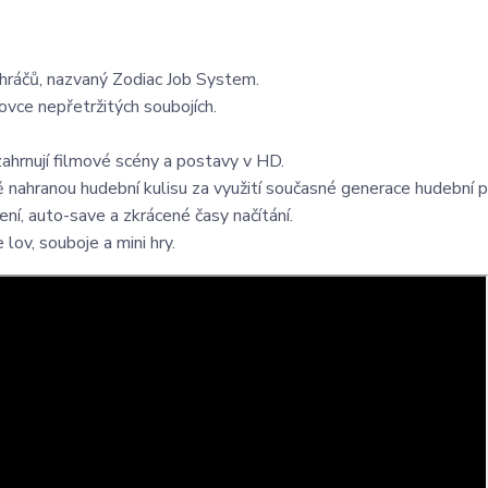
hráčů, nazvaný Zodiac Job System.
vce nepřetržitých soubojích.
ahrnují filmové scény a postavy v HD.
 nahranou hudební kulisu za využití současné generace hudební 
ení, auto-save a zkrácené časy načítání.
lov, souboje a mini hry.