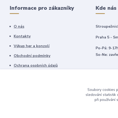
Informace pro zákazníky
Kde nás
O nás
Stroupežnic
Kontakty
Praha 5 - Sm
Výkup her a konzolí
Po-Pá: 9-17
So-Ne: zavř
Obchodní podmínky
Ochrana osobních údajů
Vrácení zboží
Soubory cookies 
sledování statisti
při používání 