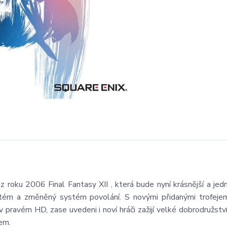
z roku 2006 Final Fantasy XII , která bude nyní krásnější a jed
tém a změněný systém povolání. S novými přidanými trofejem
v pravém HD, zase uvedeni i noví hráči zažijí velké dobrodružství
em.