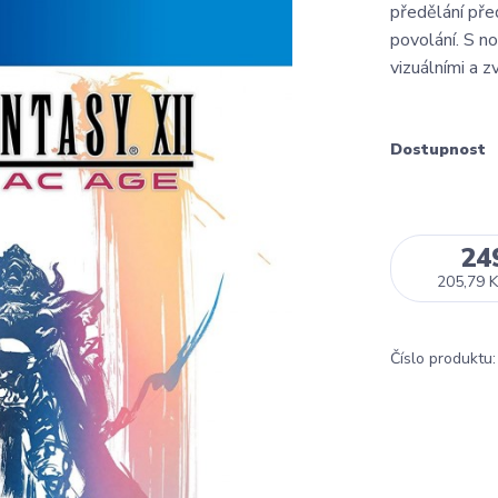
předělání př
povolání. S no
vizuálními a z
Dostupnost
24
205,79 K
Číslo produktu: