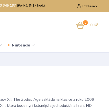
3 345 187
(Po-Pá, 9-17 hod.)
Přihlášení
0
0 Kč
Nintendo
tasy XII: The Zodiac Age zakládá na klasice z roku 2006
XII , která bude nyní krásnější a jednodušší na hraní. HD