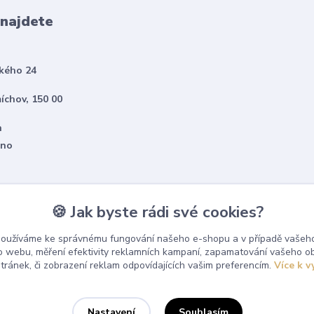
 najdete
kého 24
íchov, 150 00
h
eno
🍪 Jak byste rádi své cookies?
používáme ke správnému fungování našeho e-shopu a v případě vašeho
k o webu, měření efektivity reklamních kampaní, zapamatování vašeho o
stránek, či zobrazení reklam odpovídajících vašim preferencím.
Více k v
Souhlasím
Nastavení