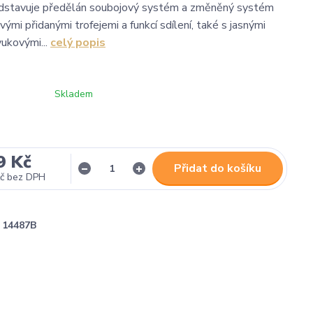
edstavuje předělán soubojový systém a změněný systém
vými přidanými trofejemi a funkcí sdílení, také s jasnými
vukovými...
celý popis
Skladem
9 Kč
Přidat do košíku
č
bez DPH
14487B