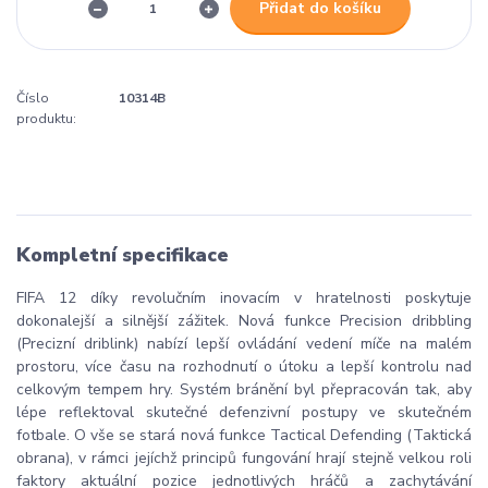
Přidat do košíku
Číslo
10314B
produktu:
Kompletní specifikace
FIFA 12 díky revolučním inovacím v hratelnosti poskytuje
dokonalejší a silnější zážitek. Nová funkce Precision dribbling
(Precizní driblink) nabízí lepší ovládání vedení míče na malém
prostoru, více času na rozhodnutí o útoku a lepší kontrolu nad
celkovým tempem hry. Systém bránění byl přepracován tak, aby
lépe reflektoval skutečné defenzivní postupy ve skutečném
fotbale. O vše se stará nová funkce Tactical Defending (Taktická
obrana), v rámci jejíchž principů fungování hrají stejně velkou roli
faktory aktuální pozice jednotlivých hráčů a zachytávání