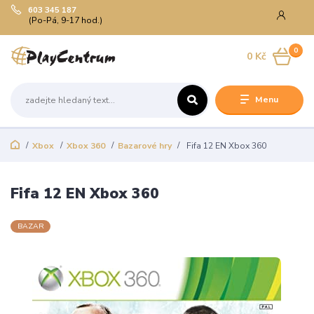
603 345 187
(Po-Pá, 9-17 hod.)
0
0 Kč
Menu
Xbox
Xbox 360
Bazarové hry
Fifa 12 EN Xbox 360
Fifa 12 EN Xbox 360
BAZAR