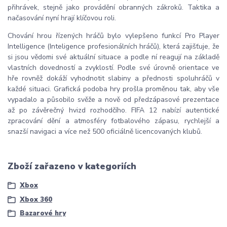
přihrávek, stejně jako provádění obranných zákroků. Taktika a
načasování nyní hrají klíčovou roli.
Chování hrou řízených hráčů bylo vylepšeno funkcí Pro Player
Intelligence (Inteligence profesionálních hráčů), která zajišťuje, že
si jsou vědomi své aktuální situace a podle ní reagují na základě
vlastních dovedností a zvyklostí. Podle své úrovně orientace ve
hře rovněž dokáží vyhodnotit slabiny a přednosti spoluhráčů v
každé situaci. Grafická podoba hry prošla proměnou tak, aby vše
vypadalo a působilo svěže a nově od předzápasové prezentace
až po závěrečný hvizd rozhodčího. FIFA 12 nabízí autentické
zpracování dění a atmosféry fotbalového zápasu, rychlejší a
snazší navigaci a více než 500 oficiálně licencovaných klubů.
Zboží zařazeno v kategoriích
Xbox
Xbox 360
Bazarové hry