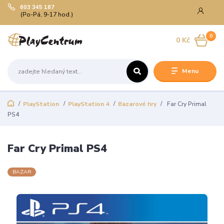
603 345 187
(Po-Pá, 9-17 hod.)
0
0 Kč
Menu
PlayStation
PlayStation 4
Bazarové hry
Far Cry Primal
PS4
Far Cry Primal PS4
BAZAR