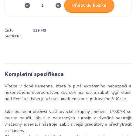
Přidat do košíku
Číslo
12944B
produktu:
Kompletní specifikace
Vítejte v době kamenné, která je plná extrémního nebezpečí a
nekonečného dobrodružství, kdy obří mamuti a zubatí tygři vládli
nad Zemí a lidstvo je až na samotném konci potravního řetězce.
Jako poslední přeživší vaší lovecké skupiny jménem TAKKAR se
musíte naučit, jak si z nalezených surovin v divočině sestrojit
vražedný arzenál i nástroje, zabít silnější predátory a přechytračit
cizí kmeny.