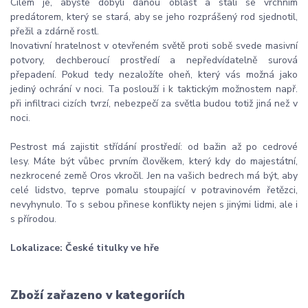
Cílem je, abyste dobyli danou oblast a stali se vrchním
predátorem, který se stará, aby se jeho rozprášený rod sjednotil,
přežil a zdárně rostl.
Inovativní hratelnost v otevřeném světě proti sobě svede masivní
potvory, dechberoucí prostředí a nepředvídatelně surová
přepadení. Pokud tedy nezaložíte oheň, který vás možná jako
jediný ochrání v noci. Ta poslouží i k taktickým možnostem např.
při infiltraci cizích tvrzí, nebezpečí za světla budou totiž jiná než v
noci.
Pestrost má zajistit střídání prostředí: od bažin až po cedrové
lesy. Máte být vůbec prvním člověkem, který kdy do majestátní,
nezkrocené země Oros vkročil. Jen na vašich bedrech má být, aby
celé lidstvo, teprve pomalu stoupající v potravinovém řetězci,
nevyhynulo. To s sebou přinese konflikty nejen s jinými lidmi, ale i
s přírodou.
Lokalizace: České titulky ve hře
Zboží zařazeno v kategoriích