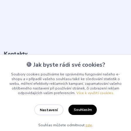
Kontakty
🍪 Jak byste rádi své cookies?
603 345 187
Soubory cookies používáme ke správnému fungování našeho e-
(Po-Pá, 9-17 hod.)
shopu a v případě vašeho souhlasu také ke sledování statistik o
webu, měření efektivity reklamních kampaní, zapamatování vašeho
info@playcentrum.cz
oblíbeného nastavení při používání stránek, či zobrazení reklam
odpovídajících vašim preferencím.
Více k využití cookies
Souhlasím
Nastavení
© 2025 Playcentrum Všechna práva vyhrazena.
Souhlas můžete odmítnout
zde
.
Vytvořeno na
Eshop-rychle.cz