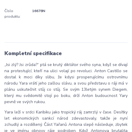
Číslo
16678N
produktu:
Kompletní specifikace
„Jsi zlý? Jsi zrůda?“ ptá se krutý diktátor svého syna, když se dívají
na protestující, kteří na ulici volají po revoluci. Anton Castillo se
dostal k moci díky slibu, že kdysi prosperujícímu ostrovnímu
národu Yara vrátí jeho zašlou slávu, a svou představu o ráji má v
plánu uskutečnit stůj co stůj. Se svým 13letým synem Diegem,
který mu svědomitě stojí po boku, drží Anton budoucnost Yary
pevně ve svých rukou.
Yara leží v srdci Karibiku jako tropický ráj zamrzlý v čase. Desítky
let ekonomických sankcí národ zdevastovaly, takže je nyní
zchudlý a rozdělený. Část Yařanů Antona slepě následuje, zbytek
je ve jménu obnovy ráje podroben. Když Antonova brutalita