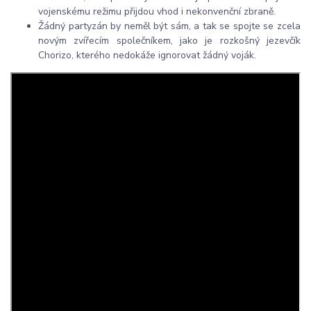
vojenskému režimu přijdou vhod i nekonvenční zbraně.
Žádný partyzán by neměl být sám, a tak se spojte se zcela
novým zvířecím společníkem, jako je rozkošný jezevčík
Chorizo, kterého nedokáže ignorovat žádný voják.