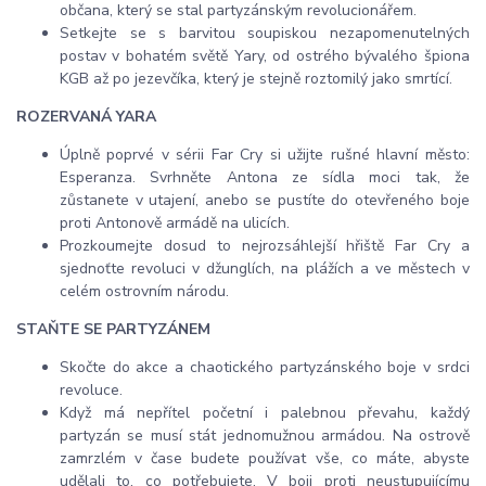
občana, který se stal partyzánským revolucionářem.
Setkejte se s barvitou soupiskou nezapomenutelných
postav v bohatém světě Yary, od ostrého bývalého špiona
KGB až po jezevčíka, který je stejně roztomilý jako smrtící.
ROZERVANÁ YARA
Úplně poprvé v sérii Far Cry si užijte rušné hlavní město:
Esperanza. Svrhněte Antona ze sídla moci tak, že
zůstanete v utajení, anebo se pustíte do otevřeného boje
proti Antonově armádě na ulicích.
Prozkoumejte dosud to nejrozsáhlejší hřiště Far Cry a
sjednoťte revoluci v džunglích, na plážích a ve městech v
celém ostrovním národu.
STAŇTE SE PARTYZÁNEM
Skočte do akce a chaotického partyzánského boje v srdci
revoluce.
Když má nepřítel početní i palebnou převahu, každý
partyzán se musí stát jednomužnou armádou. Na ostrově
zamrzlém v čase budete používat vše, co máte, abyste
udělali to, co potřebujete. V boji proti neustupujícímu