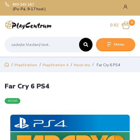
603 345 187
(Po-Pá, 9-17 hod.)
0
0 Kč
Menu
PlayStation
PlayStation 4
Nové hry
Far Cry 6 PS4
Far Cry 6 PS4
NOVÁ