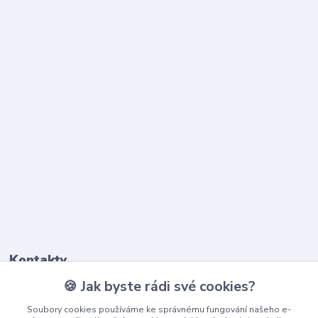
Kontakty
🍪 Jak byste rádi své cookies?
603 345 187
Soubory cookies používáme ke správnému fungování našeho e-
(Po-Pá, 9-17 hod.)