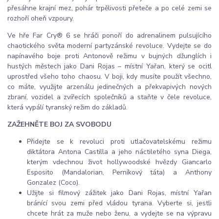
přesáhne krajní mez, pohár trpělivosti přeteče a po celé zemi se
rozhoří oheň vzpoury.
Ve hře Far Cry® 6 se hráči ponoří do adrenalinem pulsujícího
chaotického světa moderní partyzánské revoluce. Vydejte se do
napínavého boje proti Antonově režimu v bujných džunglích i
hustých městech jako Dani Rojas – místní Yařan, který se ocitl
uprostřed všeho toho chaosu. V boji, kdy musíte použít všechno,
co máte, využijte arzenálu jedinečných a překvapivých nových
zbraní, vozidel a zvířecích společníků a staňte v čele revoluce,
která vypálí tyranský režim do základů.
ZAŽEHNĚTE BOJ ZA SVOBODU
Přidejte se k revoluci proti utlačovatelskému režimu
diktátora Antona Castilla a jeho náctiletého syna Diega,
kterým vdechnou život hollywoodské hvězdy Giancarlo
Esposito (Mandalorian, Perníkový táta) a Anthony
Gonzalez (Coco).
Užijte si filmový zážitek jako Dani Rojas, místní Yařan
bránící svou zemi před vládou tyrana. Vyberte si, jestli
chcete hrát za muže nebo ženu, a vydejte se na výpravu