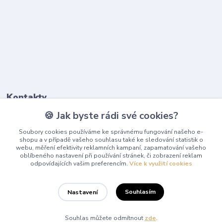
Kontakty
🍪 Jak byste rádi své cookies?
603 345 187
Soubory cookies používáme ke správnému fungování našeho e-
(Po-Pá, 9-17 hod.)
shopu a v případě vašeho souhlasu také ke sledování statistik o
webu, měření efektivity reklamních kampaní, zapamatování vašeho
info@playcentrum.cz
oblíbeného nastavení při používání stránek, či zobrazení reklam
odpovídajících vašim preferencím.
Více k využití cookies
Souhlasím
Nastavení
© 2025 Playcentrum Všechna práva vyhrazena.
Souhlas můžete odmítnout
zde
.
Vytvořeno na
Eshop-rychle.cz