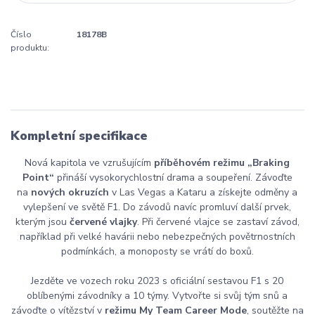
Číslo
18178B
produktu:
Kompletní specifikace
Nová kapitola ve vzrušujícím
příběhovém režimu „Braking
Point“
přináší vysokorychlostní drama a soupeření. Závoďte
na
nových okruzích
v Las Vegas a Kataru a získejte odměny a
vylepšení ve světě F1. Do závodů navíc promluví další prvek,
kterým jsou
červené vlajky
. Při červené vlajce se zastaví závod,
například při velké havárii nebo nebezpečných povětrnostních
podmínkách, a monoposty se vrátí do boxů.
Jezděte ve vozech roku 2023 s oficiální sestavou F1 s 20
oblíbenými závodníky a 10 týmy. Vytvořte si svůj tým snů a
závoďte o vítězství v
režimu My Team Career Mode
, soutěžte na