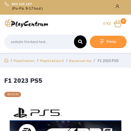
603 345 187
(Po-Pá, 9-17 hod.)
0
0 Kč
Menu
PlayStation
PlayStation 5
Bazarové hry
F1 2023 PS5
F1 2023 PS5
BAZAR