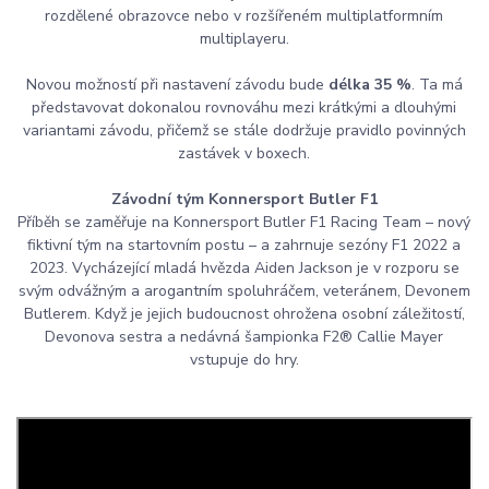
rozdělené obrazovce nebo v rozšířeném multiplatformním
multiplayeru.
Novou možností při nastavení závodu bude
délka 35 %
. Ta má
představovat dokonalou rovnováhu mezi krátkými a dlouhými
variantami závodu, přičemž se stále dodržuje pravidlo povinných
zastávek v boxech.
Závodní tým Konnersport Butler F1
Příběh se zaměřuje na Konnersport Butler F1 Racing Team – nový
fiktivní tým na startovním postu – a zahrnuje sezóny F1 2022 a
2023. Vycházející mladá hvězda Aiden Jackson je v rozporu se
svým odvážným a arogantním spoluhráčem, veteránem, Devonem
Butlerem. Když je jejich budoucnost ohrožena osobní záležitostí,
Devonova sestra a nedávná šampionka F2® Callie Mayer
vstupuje do hry.